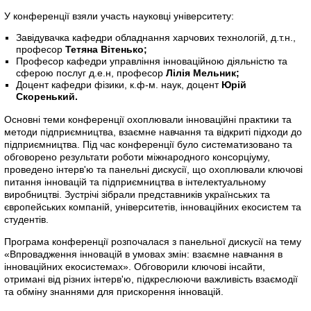
У конференції взяли участь науковці університету:
Завідувачка кафедри обладнання харчових технологій, д.т.н.,
професор
Тетяна Вітенько;
Професор кафедри управління інноваційною діяльністю та
сферою послуг д.е.н, професор
Лілія Мельник;
Доцент кафедри фізики, к.ф-м. наук, доцент
Юрій
Скоренький.
Основні теми конференції охоплювали інноваційні практики та
методи підприємництва, взаємне навчання та відкриті підходи до
підприємництва. Під час конференції було систематизовано та
обговорено результати роботи міжнародного консорціуму,
проведено інтерв'ю та панельні дискусії, що охоплювали ключові
питання інновацій та підприємництва в інтелектуальному
виробництві. Зустрічі зібрали представників українських та
європейських компаній, університетів, інноваційних екосистем та
студентів.
Програма конференції розпочалася з панельної дискусії на тему
«Впровадження інновацій в умовах змін: взаємне навчання в
інноваційних екосистемах». Обговорили ключові інсайти,
отримані від різних інтерв'ю, підкреслюючи важливість взаємодії
та обміну знаннями для прискорення інновацій.