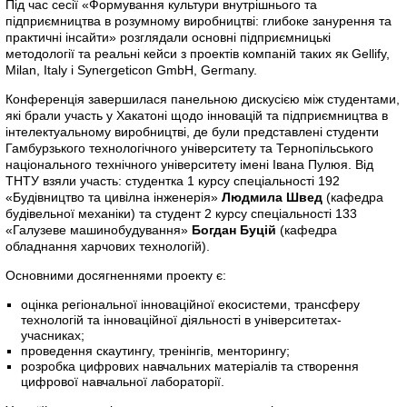
Під час сесії «Формування культури внутрішнього та
підприємництва в розумному виробництві: глибоке занурення та
практичні інсайти» розглядали основні підприємницькі
методології та реальні кейси з проектів компаній таких як Gellify,
Milan, Italy і Synergeticon GmbH, Germany.
Конференція завершилася панельною дискусією між студентами,
які брали участь у Хакатоні щодо інновацій та підприємництва в
інтелектуальному виробництві, де були представлені студенти
Гамбурзького технологічного університету та Тернопільського
національного технічного університету імені Івана Пулюя. Від
ТНТУ взяли участь: студентка 1 курсу спеціальності 192
«Будівництво та цивілна інженерія»
Людмила Швед
(кафедра
будівельної механіки) та студент 2 курсу спеціальності 133
«Галузеве машинобудування»
Богдан Буцій
(кафедра
обладнання харчових технологій).
Основними досягненнями проекту є:
оцінка регіональної інноваційної екосистеми, трансферу
технологій та інноваційної діяльності в університетах-
учасниках;
проведення скаутингу, тренінгів, менторингу;
розробка цифрових навчальних матеріалів та створення
цифрової навчальної лабораторії.