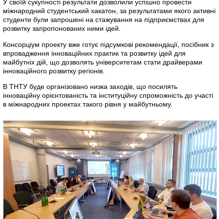
У своїй сукупності результати дозволили успішно провести
міжнародний студентський хакатон, за результатами якого активні
студенти були запрошені на стажування на підприємствах для
розвитку запропонованих ними ідей.
Консорціум проекту вже готує підсумкові рекомендації, посібник з
впровадження інноваційних практик та розвитку ідей для
майбутніх дій, що дозволять університетам стати драйверами
інноваційного розвитку регіонів.
В ТНТУ буде організовано низка заходів, що посилять
інноваційну орієнтованість та інституційну спроможність до участі
в міжнародних проектах такого рівня у майбутньому.