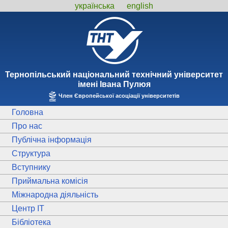
українська
english
Тернопiльський національний технiчний унiверситет
iменi Iвана Пулюя
Член Європейської асоціації університетів
Головна
Про нас
Публічна інформація
Структура
Вступнику
Приймальна комісія
Міжнародна діяльність
Центр ІТ
Бібліотека