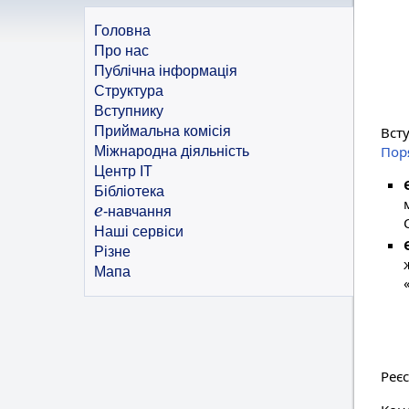
Головна
Про нас
Публічна інформація
Структура
Вступнику
Приймальна комісія
Вст
Пор
Міжнародна діяльність
Центр ІТ
Бібліотека
e
-навчання
Наші сервіси
Різне
Мапа
Реє