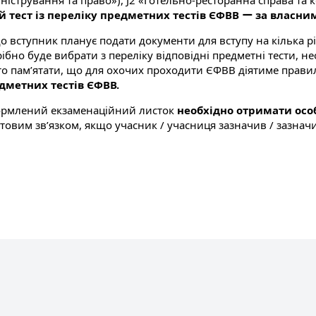
іністрування та право»), J2 «Готельно-ресторанна справа т
й тест із переліку предметних тестів ЄФВВ ー за власн
о вступник планує подати документи для вступу на кілька рі
ібно буде вибрати з переліку відповідні предметні тести, не
то пам’ятати, що для охочих проходити ЄФВВ діятиме прави
дметних тестів ЄФВВ.
рмлений екзаменаційний листок
необхідно отримати осо
овим зв’язком, якщо учасник / учасниця зазначив / зазначил