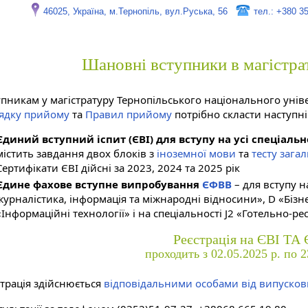
46025, Україна, м.Тернопіль, вул.Руська, 56
тел.: +380 3
Шановні вступники в магістрат
упникам у магістратуру Тернопільського національного уніве
ядку прийому
та
Правил прийому
потрібно скласти наступн
Єдиний вступний іспит (ЄВІ) для вступу на усі спеціальн
містить завдання двох блоків з
іноземної мови
та
тесту зага
Сертифікати ЄВІ дійсні за 2023, 2024 та 2025 рік
Єдине фахове вступне випробування
ЄФВВ
– для вступу н
журналістика, інформація та міжнародні відносини», D «Бізне
«Інформаційні технології» і на спеціальності J2 «Готельно-р
Реєстрація на ЄВІ ТА
проходить з 02.05.2025 р. по 2
страція здійснюється
відповідальними особами від випуско