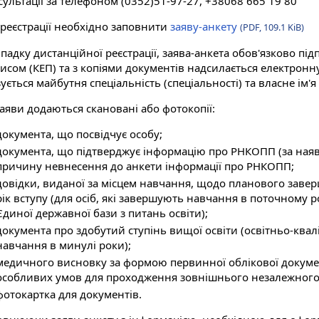
ультації за телефоном (0352)51-97-27, +38068 665 19 80
 реєстрації необхідно заповнити
заяву-анкету
(PDF, 109.1 KiB)
ипадку дистанційної реєстрації, заява-анкета обов'язково п
писом (КЕП) та з копіями документів надсилається електрон
ується майбутня спеціальність (спеціальності) та власне ім'я
аяви додаються скановані або фотокопії:
документа, що посвідчує особу;
документа, що підтверджує інформацію про РНКОПП (за наяв
причину невнесення до анкети інформації про РНКОПП;
довідки, виданої за місцем навчання, щодо планового зав
рік вступу (для осіб, які завершують навчання в поточному р
Єдиної державної бази з питань освіти);
документа про здобутий ступінь вищої освіти (освітньо-квалі
навчання в минулі роки);
медичного висновку за формою первинної облікової документ
особливих умов для проходження зовнішнього незалежного
фотокартка для документів.