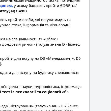
лення екзаменаційного листка, потенційні
доном,
у якому бажають пройти ЄФВВ та/
азву(-и) ЄФВВ.
ть пройти особи, які вступатимуть на
журналістика, інформація та міжнародні
и на спеціальності D1 «Облік і
а фондовий ринок» (галузь знань D «Бізнес,
пройти для вступу на D3 «Менеджмент», D5
).
одити для вступу на будь-яку спеціальність
C «Соціальні науки, журналістика, інформація
ест із психології та соціології
або
 адміністрування» (галузь знань D «Бізнес,