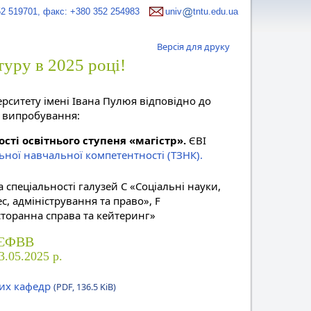
52 519701, факс: +380 352 254983
univ
tntu.edu.ua
Версія для друку
уру в 2025 році!
рситету імені Івана Пулюя відповідно до
і випробування:
ості освітнього ступеня «магістр».
ЄВІ
льної навчальної компетентності (ТЗНК).
а спеціальності галузей C «Соціальні науки,
с, адміністрування та право», F
есторанна справа та кейтеринг»
 ЄФВВ
3.05.2025 р.
вих кафедр
(PDF, 136.5 KiB)