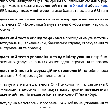
овнюючи заяву-анкету з інформацією, необхідною для оформ
істри мають вказати
населений пункт
в Україні
або
за кор
 ЄВІ,
назву іноземної мови,
із якої бажають скласти ЄВІ та
н
дметний тест з економіки та міжнародної економіки
маю
іальність С1 «Економіка (галузь знань C «Соціальні науки, 
носини»).
дметний тест з обліку та фінансів
проходитимуть вступник
даткування», D2 «Фінанси, банківська справа, страхування т
ністрування та право»).
дметний тест з управління та адміністрування
потрібно 
кетинг» (галузь знань D «Бізнес, адміністрування та право»
дметний тест з інформаційних технологій
потрібно прох
зі знань F «Інформаційні технології».
і вступати на спеціальність С4 «Психологія» (галузь знань 
міжнародні відносини») матимуть змогу пройти
предметний т
дметний тест із педагогіки та психології
(на вибір).
вступу на магістерські програми D4 «Публічне управління та