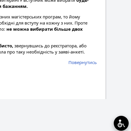
а кейтеринг» вступник може вибрати
будь-
им бажанням.
зних магістерських програм, то йому
обхідні для вступу на кожну з них. Проте
ло:
не можна вибирати більше двох
бисто,
звернувшись до реєстратора, або
а про таку необхідність у заяві-анкеті.
Повернутись