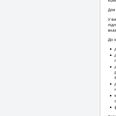
Конс
Для
У в
під
вказ
До з