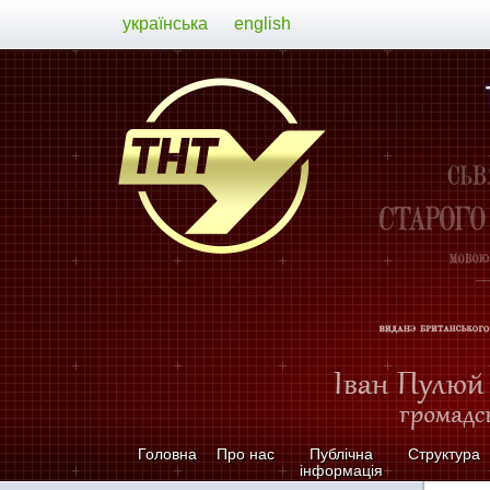
українська
english
Головна
Про нас
Публічна
Структура
інформація