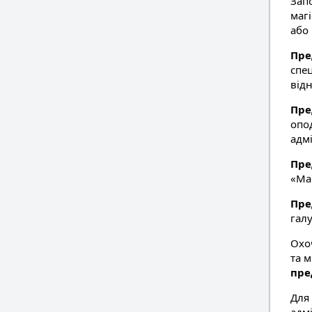
Зап
маг
або
Пре
спец
від
Пре
опо
адмі
Пре
«Мар
Пре
галу
Охоч
та 
пре
Для 