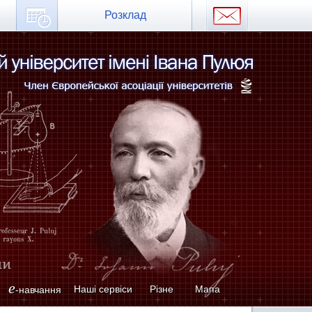
Розклад
e
Наші сервіси
Різне
Мапа
-навчання