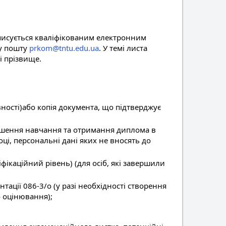
ідписується кваліфікованим електронним
ну пошту
prkom@tntu.edu.ua
. У темі листа
 і прізвище.
ності)або копія документа, що підтверджує
ершення навчання та отримання диплома в
оці, персональні дані яких не вносять до
фікаційний рівень) (для осіб, які завершили
ації 086-3/о (у разі необхідності створення
 оцінювання);