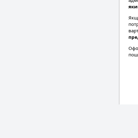
адм
яки
Якщ
потр
вар
пре
Офо
пошт