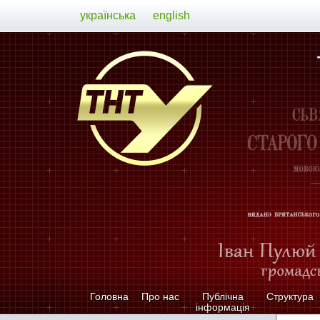
українська
english
Головна
Про нас
Публічна
Структура
інформація