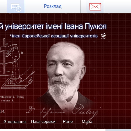
Розклад
e
Наші сервіси
Різне
Мапа
-навчання