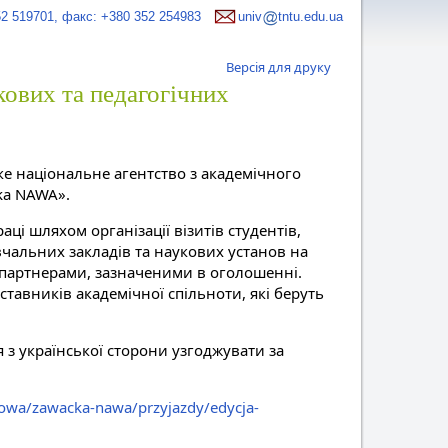
52 519701, факс: +380 352 254983
univ
tntu.edu.ua
Версія для друку
укових та педагогічних
ке національне агентство з академічного
ka NAWA».
і шляхом організації візитів студентів,
вчальних закладів та наукових установ на
-партнерами, зазначеними в оголошенні.
тавників академічної спільноти, які беруть
я з української сторони узгоджувати за
owa/zawacka-nawa/przyjazdy/edycja-