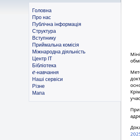
Головна
Про нас
Публічна інформація
Структура
Вступнику
Приймальна комісія
Міжнародна діяльність
Міні
Центр ІТ
обм
Бібліотека
e
Мет
-навчання
док
Наші сервіси
осн
Різне
Крі
Мапа
учас
При
адр
Док
2025