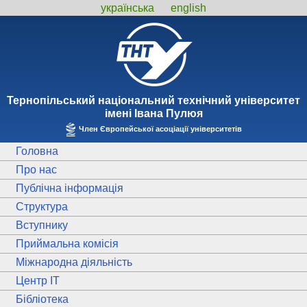
українська
english
Тернопiльський національний технiчний унiверситет
iменi Iвана Пулюя
Член Європейської асоціації університетів
Головна
Про нас
Публічна інформація
Структура
Вступнику
Приймальна комісія
Міжнародна діяльність
Центр ІТ
Бібліотека