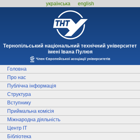
українська
english
Тернопiльський національний технiчний унiверситет
iменi Iвана Пулюя
Член Європейської асоціації університетів
Головна
Про нас
Публічна інформація
Структура
Вступнику
Приймальна комісія
Міжнародна діяльність
Центр ІТ
Бібліотека