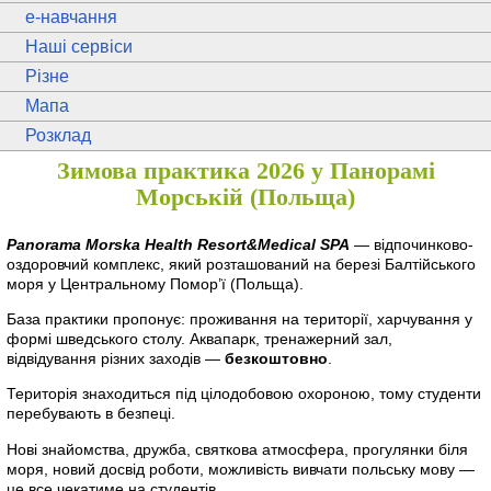
e
-навчання
Наші сервіси
Різне
Мапа
Розклад
Зимова практика 2026 у Панорамі
Морській (Польща)
Panorama Morska Health Resort&Medical SPA
— відпочинково-
оздоровчий комплекс, який розташований на березі Балтійського
моря у Центральному Помор’ї (Польща).
База практики пропонує: проживання на території, харчування у
формі шведського столу. Аквапарк, тренажерний зал,
відвідування різних заходів —
безкоштовно
.
Територія знаходиться під цілодобовою охороною, тому студенти
перебувають в безпеці.
Нові знайомства, дружба, святкова атмосфера, прогулянки біля
моря, новий досвід роботи, можливість вивчати польську мову —
це все чекатиме на студентів.