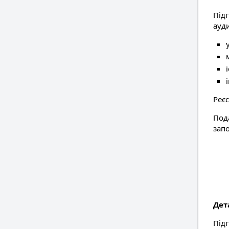
Під
ауд
Реє
Под
зап
Дет
Підг