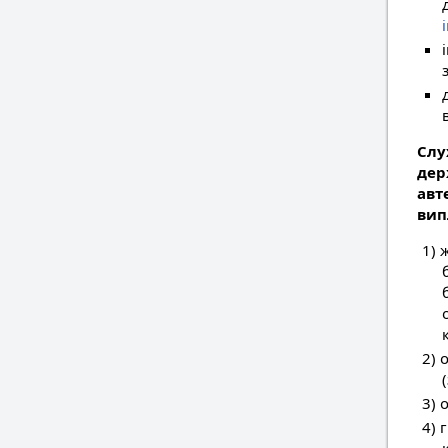
Слу
дер
авт
вип
1) 
2) 
3) 
4) 