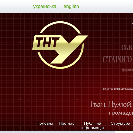
українська
english
Головна
Про нас
Публічна
Структура
інформація