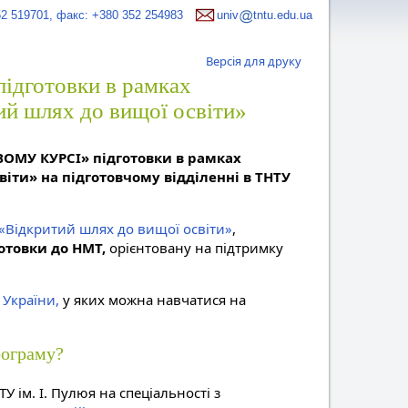
52 519701, факс: +380 352 254983
univ
tntu.edu.ua
Версія для друку
підготовки в рамках
ий шлях до вищої освіти»
ОМУ КУРСІ» підготовки в рамках
іти» на підготовчому відділенні в ТНТУ
«Відкритий шлях до вищої освіти»
,
отовки до НМТ,
орієнтовану на підтримку
 України,
у яких можна навчатися на
рограму?
У ім. І. Пулюя на спеціальності з