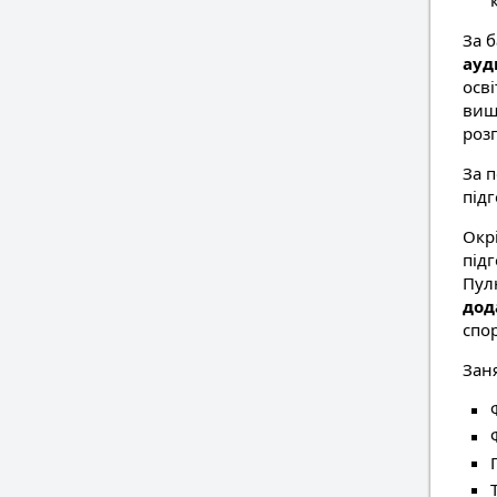
За 
ауд
осв
вищо
роз
За 
під
Окрі
під
Пул
дод
спо
Зан