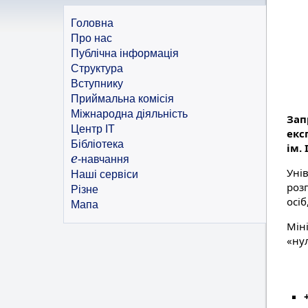
Головна
Про нас
Публічна інформація
Структура
Вступнику
Приймальна комісія
Міжнародна діяльність
Зап
Центр ІТ
екс
Бібліотека
ім.
e
-навчання
Уні
Наші сервіси
роз
Різне
осіб
Мапа
Міні
«ну