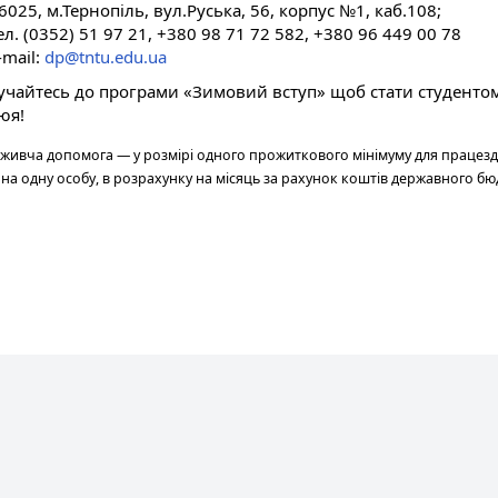
6025, м.Тернопіль, вул.Руська, 56, корпус №1, каб.108;
ел. (0352) 51 97 21, +380 98 71 72 582, +380 96 449 00 78
-mail:
dp@tntu.edu.ua
учайтесь до програми «Зимовий вступ» щоб стати студентом
юя!
живча допомога — у розмірі одного прожиткового мінімуму для працезда
 на одну особу, в розрахунку на місяць за рахунок коштів державного бю