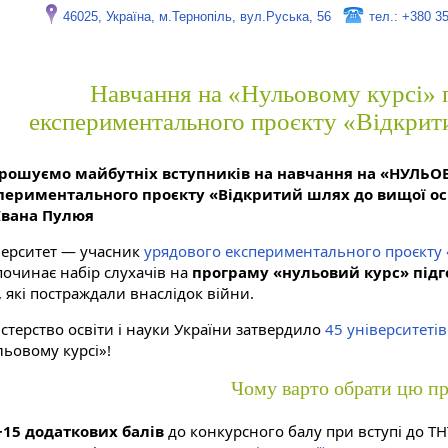
46025, Україна, м.Тернопіль, вул.Руська, 56
тел.: +380 3
Навчання на «Нульовому курсі» 
експериментального проєкту «Відкрит
рошуємо майбутніх вступників на навчання на «НУЛЬОВ
периментального проєкту «Відкритий шлях до вищої осв
 Івана Пулюя
верситет — учасник
урядового експериментального проєкту 
починає набір слухачів на
програму «нульовий курс» підг
, які постраждали внаслідок війни.
стерство освіти і науки України затвердило
45 університетів
льовому курсі»!
Чому варто обрати цю п
+15 додаткових балів
до конкурсного балу при вступі до ТНТ