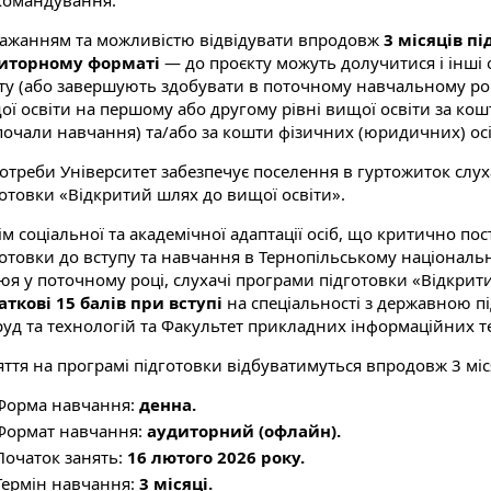
командування.
бажанням та можливістю відвідувати впродовж
3 місяців п
иторному форматі
— до проєкту можуть долучитися і інші
іту (або завершують здобувати в поточному навчальному роц
ї освіти на першому або другому рівні вищої освіти за кошт
почали навчання) та/або за кошти фізичних (юридичних) осі
потреби Університет забезпечує поселення в гуртожиток слух
готовки «Відкритий шлях до вищої освіти».
м соціальної та академічної адаптації осіб, що критично по
готовки до вступу та навчання в Тернопільському національн
юя у поточному році, слухачі програми підготовки «Відкри
аткові 15 балів при вступі
на спеціальності з державною п
руд та технологій та Факультет прикладних інформаційних те
яття на програмі підготовки відбуватимуться впродовж 3 міс
Форма навчання:
денна.
Формат навчання:
аудиторний (офлайн).
Початок занять:
16 лютого 2026 року.
Термін навчання:
3 місяці.