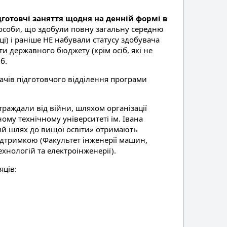
ідготовчі заняття щодня на денній формі в
 особи, що здобули повну загальну середню
і) і раніше НЕ набували статусу здобувача
и державного бюджету (крім осіб, які не
б.
ачів підготовчого відділення програми
страждали від війни, шляхом організації
ому технічному університеті ім. Івана
тий шлях до вищої освіти» отримають
ідтримкою (Факультет інженерії машин,
хнологій та електроінженерії).
яців: