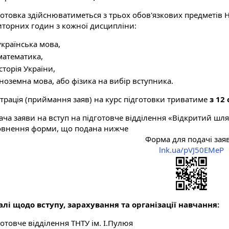
готовка здійснюватиметься з трьох обов'язкових предметів 
иторних годин з кожної дисципліни:
українська мова,
математика,
історія України,
іноземна мова, або фізика на вибір вступника.
страція (приймання заяв) на курс підготовки триватиме
з 12
ача заяви на вступ на підготовче відділення «Відкритий шля
овнення форми, що подана нижче
Форма для подачі зая
lnk.ua/pVJ50EMeP
алі щодо вступу, зарахування та організації навчання:
отовче відділення ТНТУ ім. І.Пулюя