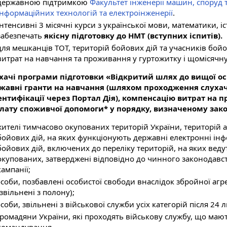
державною підтримкою
Факультет інженерії машин, споруд 
інформаційних технологій та електроінженерії
.
інтенсивні 3 місячні курси з української мови, математики, і
забезпечать
якісну підготовку до НМТ (вступних іспитів).
для мешканців ТОТ, територій бойових дій та учасників бой
витрат на навчання та проживання у гуртожитку і щомісячн
хачі програми підготовки «Відкритий шлях до вищої ос
жавні гранти на навчання (шляхом проходження слухаче
ентифікації через Портал Дія), компенсацію витрат на 
лату споживчої допомоги* у порядку, визначеному зак
жителі тимчасово окупованих територій України, територій 
бойових дій, на яких функціонують державні електронні інф
бойових дій, включених до переліку територій, на яких ведут
окупованих, затверджені відповідно до чинного законодавства
кампанії;
особи, позбавлені особистої свободи внаслідок збройної агрес
(звільнені з полону);
особи, звільнені з військової служби усіх категорій після 24 
громадяни України, які проходять військову службу, що мают