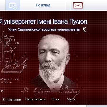
Розклад
e
Наші сервіси
Різне
Мапа
-навчання