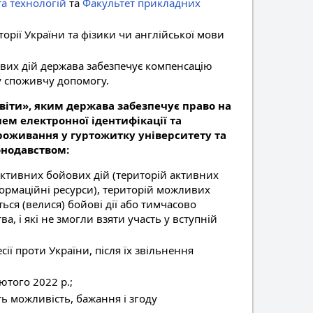
та технологій
та
Факультет прикладних
сторії України та фізики чи англійської мови
ових дій держава забезпечує компенсацію
у споживчу допомогу.
віти», яким держава забезпечує право на
м електронної ідентифікації та
проживання у гуртожитку університету та
онодавством:
активних бойових дій (територій активних
ормаційні ресурси), територій можливих
ься (велися) бойові дії або тимчасово
, і які не змогли взяти участь у вступній
ії проти України, після їх звільнення
лютого 2022 р.;
ь можливість, бажання і згоду