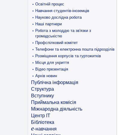
Освітній процес
Навчання студентів-іноземців
Науково дослідна робота
Наші партнери
Робота з молоддю та зв'язки з
громадськістю
Профспілковий комітет
Телефони та електронна пошта підрозділів
Розміщення корпусів та гуртожитків
Місця для укриття
Відео презентація
Архів новин
Публічна інформація
Структура
Вступнику
Приймальна комісія
Міжнародна діяльність
Центр ІТ
Бібліотека
e
-навчання