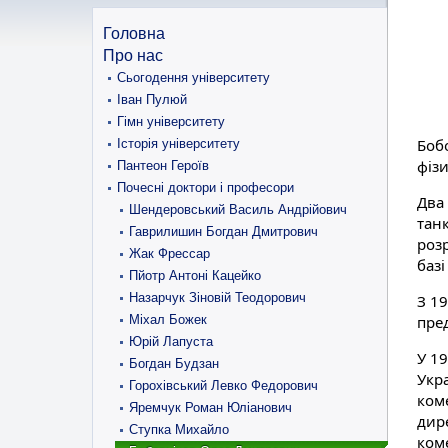
Головна
Про нас
Сьогодення університету
Іван Пулюй
Гімн університету
Боб
Історія університету
фіз
Пантеон Героїв
Почесні доктори і професори
Два
Шендеровський Василь Андрійович
тан
Гаврилишин Богдан Дмитрович
роз
Жак Фрессар
базі
Пйотр Антоні Кацейко
Назарчук Зіновій Теодорович
З 1
Міхал Божек
пред
Юрій Лапуста
У 19
Богдан Будзан
Укр
Горохівський Левко Федорович
ком
Яремчук Роман Юліанович
дире
Ступка Михайло
ком