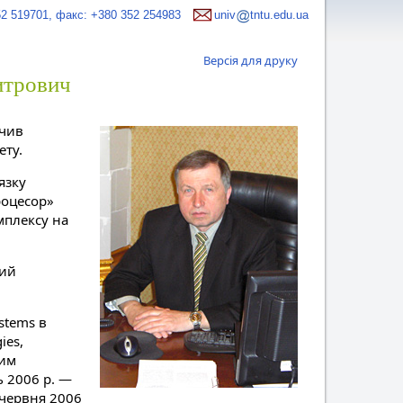
52 519701, факс: +380 352 254983
univ
tntu.edu.ua
Версія для друку
итрович
нчив
ету.
язку
роцесор»
мплексу на
ний
stems в
ies,
ним
нь 2006 р. —
 червня 2006