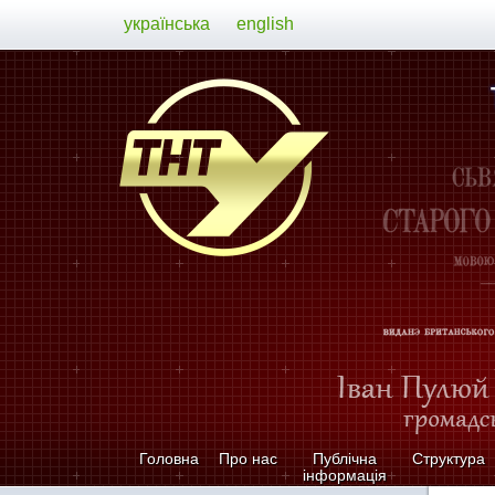
українська
english
Головна
Про нас
Публічна
Структура
інформація