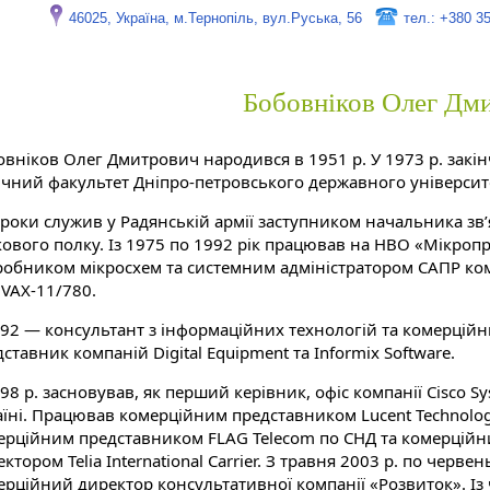
46025, Україна, м.Тернопіль, вул.Руська, 56
тел.: +380 3
Бобовніков Олег Дм
овніков Олег Дмитрович народився в 1951 р. У 1973 р. закі
ичний факультет Дніпро-петровського державного університ
 роки служив у Радянській армії заступником начальника зв’
кового полку. Із 1975 по 1992 рік працював на НВО «Мікроп
робником мікросхем та системним адміністратором САПР ко
 VAX-11/780.
992 — консультант з інформаційних технологій та комерцій
ставник компаній Digital Equipment та Informix Software.
98 р. засновував, як перший керівник, офіс компанії Cisco Sy
аїні. Працював комерційним представником Lucent Technolog
ерційним представником FLAG Telecom по СНД та комерцій
ктором Telia International Carrier. З травня 2003 р. по черве
ерційний директор консультативної компанії «Розвиток». Із