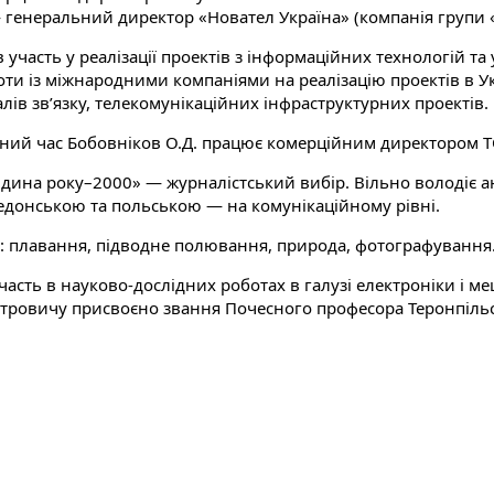
— генеральний директор «Новател Україна» (компанія групи
 участь у реалізації проектів з інформаційних технологій та
ти із міжнародними компаніями на реалізацію проектів в Ук
лів зв’язку, телекомунікаційних інфраструктурних проектів.
аний час Бобовніков О.Д. працює комерційним директором Т
дина року–2000» — журналістський вибір. Вільно володіє 
едонською та польською — на комунікаційному рівні.
і: плавання, підводне полювання, природа, фотографування
часть в науково-дослідних роботах в галузі електроніки і ме
тровичу присвоєно звання Почесного професора Теронпільс