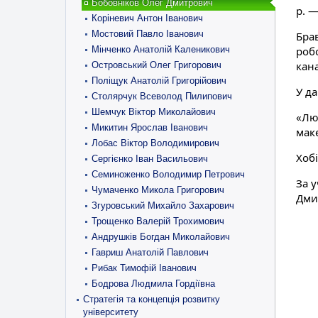
Бобовніков Олег Дмитрович
р. 
Коріневич Антон Іванович
Мостовий Павло Іванович
Брав
Мінченко Анатолій Каленикович
робо
кана
Островський Олег Григорович
Поліщук Анатолій Григорійович
У д
Столярчук Всеволод Пилипович
Шемчук Віктор Миколайович
«Лю
Микитин Ярослав Іванович
мак
Лобас Віктор Володимирович
Хоб
Сергієнко Іван Васильович
Семиноженко Володимир Петрович
За у
Чумаченко Микола Григорович
Дми
Згуровський Михайло Захарович
Трощенко Валерій Трохимович
Андрушків Богдан Миколайович
Гавриш Анатолій Павлович
Рибак Тимофій Іванович
Бодрова Людмила Гордіївна
Стратегія та концепція розвитку
університету