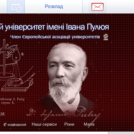
Розклад
e
Наші сервіси
Різне
Мапа
-навчання