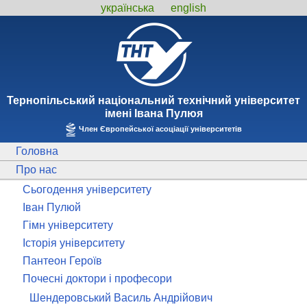
українська
english
Тернопiльський національний технiчний унiверситет
iменi Iвана Пулюя
Член Європейської асоціації університетів
Головна
Про нас
Сьогодення університету
Іван Пулюй
Гімн університету
Історія університету
Пантеон Героїв
Почесні доктори і професори
Шендеровський Василь Андрійович