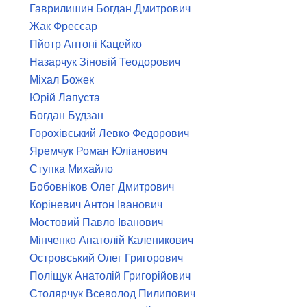
Гаврилишин Богдан Дмитрович
Жак Фрессар
Пйотр Антоні Кацейко
Назарчук Зіновій Теодорович
Міхал Божек
Юрій Лапуста
Богдан Будзан
Горохівський Левко Федорович
Яремчук Роман Юліанович
Ступка Михайло
Бобовніков Олег Дмитрович
Коріневич Антон Іванович
Мостовий Павло Іванович
Мінченко Анатолій Каленикович
Островський Олег Григорович
Поліщук Анатолій Григорійович
Столярчук Всеволод Пилипович