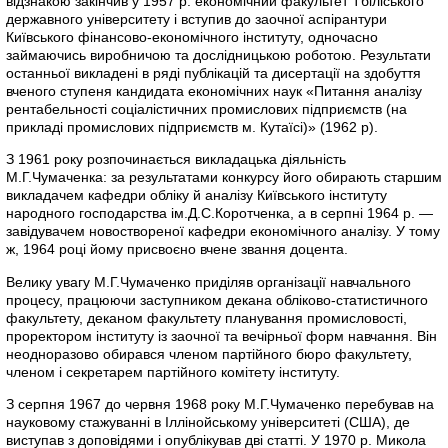
відзнакою закінчив у 1957 р. економічний факультет Тбіліського
державного університету і вступив до заочної аспірантури
Київського фінансово-економічного інституту, одночасно
займаючись виробничою та дослідницькою роботою. Результати
останньої викладені в ряді публікацій та дисертації на здобуття
вченого ступеня кандидата економічних наук «Питання аналізу
рентабельності соціалістичних промислових підприємств (на
прикладі промислових підприємств м. Кутаїсі)» (1962 р).
З 1961 року розпочинається викладацька діяльність
М.Г.Чумаченка: за результатами конкурсу його обирають старшим
викладачем кафедри обліку й аналізу Київського інституту
народного господарства ім.Д.С.Коротченка, а в серпні 1964 р. —
завідувачем новоствореної кафедри економічного аналізу. У тому
ж, 1964 році йому присвоєно вчене звання доцента.
Велику увагу М.Г.Чумаченко приділяв організації навчального
процесу, працюючи заступником декана обліково-статистичного
факультету, деканом факультету планування промисловості,
проректором інституту із заочної та вечірньої форм навчання. Він
неодноразово обирався членом партійного бюро факультету,
членом і секретарем партійного комітету інституту.
З серпня 1967 до червня 1968 року М.Г.Чумаченко перебував на
науковому стажуванні в Іллінойському університеті (США), де
виступав з доповідями і опублікував дві статті. У 1970 р. Микола