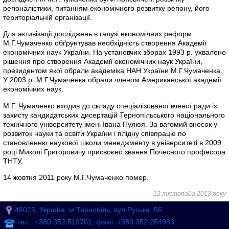
регіоналістики, питанням економічного розвитку регіону, його
територіальній організації.
Для активізації досліджень в галузі економічних реформ
М.Г.Чумаченко обґрунтував необхідність створення Академії
економічних наук України. На установчих зборах 1993 р. ухвалено
рішення про створення Академії економічних наук України,
президентом якої обрали академіка НАН України М.Г.Чумаченка.
У 2003 р. М.Г.Чумаченка обрали членом Американської академії
економічних наук.
М.Г. Чумаченко входив до складу спеціалізованої вченої ради із
захисту кандидатських дисертацій Тернопільського національного
технічного університету імені Івана Пулюя. За вагомий внесок у
розвиток науки та освіти України і плідну співпрацю по
становленню наукової школи менеджменту в університеті в 2009
році Миколі Григоровичу присвоєно звання Почесного професора
ТНТУ.
14 жовтня 2011 року М.Г.Чумаченко помер.
12 листопада 2013 року
46025, Україна, м.Тернопіль, вул.Руська, 56
тел.: +380 352 519701, факс: +380 352 254983