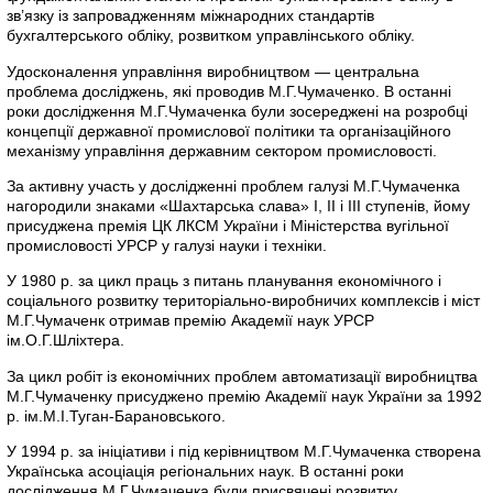
зв’язку із запровадженням міжнародних стандартів
бухгалтерського обліку, розвитком управлінського обліку.
Удосконалення управління виробництвом — центральна
проблема досліджень, які проводив М.Г.Чумаченко. В останні
роки дослідження М.Г.Чумаченка були зосереджені на розробці
концепції державної промислової політики та організаційного
механізму управління державним сектором промисловості.
За активну участь у дослідженні проблем галузі М.Г.Чумаченка
нагородили знаками «Шахтарська слава» І, II і III ступенів, йому
присуджена премія ЦК ЛКСМ України і Міністерства вугільної
промисловості УРСР у галузі науки і техніки.
У 1980 р. за цикл праць з питань планування економічного і
соціального розвитку територіально-виробничих комплексів і міст
М.Г.Чумаченк отримав премію Академії наук УРСР
ім.О.Г.Шліхтера.
За цикл робіт із економічних проблем автоматизації виробництва
М.Г.Чумаченку присуджено премію Академії наук України за 1992
р. ім.М.І.Туган-Барановського.
У 1994 р. за ініціативи і під керівництвом М.Г.Чумаченка створена
Українська асоціація регіональних наук. В останні роки
дослідження М.Г.Чумаченка були присвячені розвитку