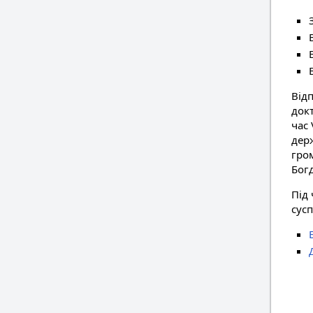
Від
док
час 
дер
гро
Бог
Під
сус