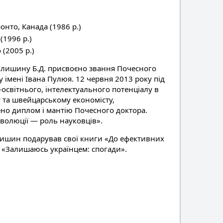
онто, Канада (1986 р.)
(1996 р.)
(2005 р.)
рилишину Б.Д. присвоєно звання Почесного
 імені Івана Пулюя. 12 червня 2013 року під
-освітнього, інтелектуального потенціалу в
 та швейцарському економісту,
но диплом і мантію Почесного доктора.
волюції — роль науковців».
илишин подарував свої книги «До ефективних
а «Залишаюсь українцем: спогади».