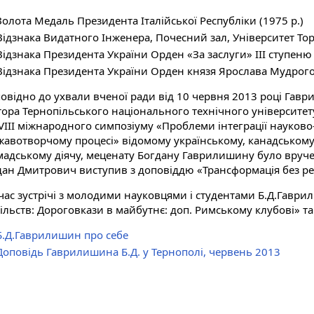
Золота Медаль Президента Італійської Республіки (1975 р.)
Відзнака Видатного Інженера, Почесний зал, Університет Тор
Відзнака Президента України Орден «За заслуги» ІІІ ступеню 
Відзнака Президента України Орден князя Ярослава Мудрого 
повідно до ухвали вченої ради від 10 червня 2013 році Гав
тора Тернопільського національного технічного університету
VІІІ міжнародного симпозіуму «Проблеми інтеграції науково
жавотворчому процесі» відомому українському, канадському
мадському діячу, меценату Богдану Гаврилишину було вруче
дан Дмитрович виступив з доповіддю «Трансформація без ре
 час зустрічі з молодими науковцями і студентами Б.Д.Гавр
пільств: Дороговкази в майбутнє: доп. Римському клубові» т
Б.Д.Гаврилишин про себе
Доповідь Гаврилишина Б.Д. у Тернополі, червень 2013