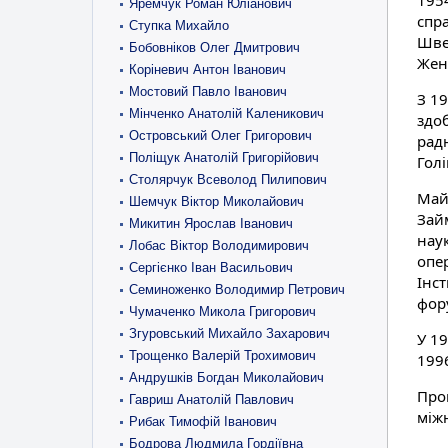
195
Яремчук Роман Юліанович
спр
Ступка Михайло
Швей
Бобовніков Олег Дмитрович
Жен
Коріневич Антон Іванович
Мостовий Павло Іванович
З 19
Мінченко Анатолій Каленикович
здо
Островський Олег Григорович
радн
Поліщук Анатолій Григорійович
Голі
Столярчук Всеволод Пилипович
Май
Шемчук Віктор Миколайович
Зай
Микитин Ярослав Іванович
нау
Лобас Віктор Володимирович
опе
Сергієнко Іван Васильович
Інст
Семиноженко Володимир Петрович
фору
Чумаченко Микола Григорович
Згуровський Михайло Захарович
У 1
Трощенко Валерій Трохимович
199
Андрушків Богдан Миколайович
Пров
Гавриш Анатолій Павлович
між
Рибак Тимофій Іванович
Бодрова Людмила Гордіївна