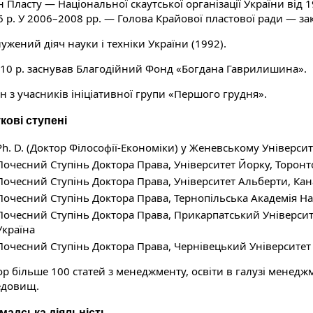
 Пласту — Національної скаутської організації України від 1
6 р. У 2006–2008 рр. — Голова Крайової пластової ради — за
ужений діяч науки і техніки України (1992).
010 р. заснував Благодійний Фонд «Богдана Гаврилишина».
н з учасників ініціативної групи «Першого грудня».
кові ступені
Ph. D. (Доктор Філософії-Економіки) у Женевському Університе
Почесний Ступінь Доктора Права, Університет Йорку, Торонто
Почесний Ступінь Доктора Права, Університет Альберти, Кана
Почесний Ступінь Доктора Права, Тернопільська Академія На
Почесний Ступінь Доктора Права, Прикарпатський Університет
Україна
Почесний Ступінь Доктора Права, Чернівецький Університет
ор більше 100 статей з менеджменту, освіти в галузі менедж
едовищ.
мадська діяльність