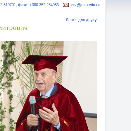
52 519701, факс: +380 352 254983
univ
tntu.edu.ua
Версія для друку
митрович