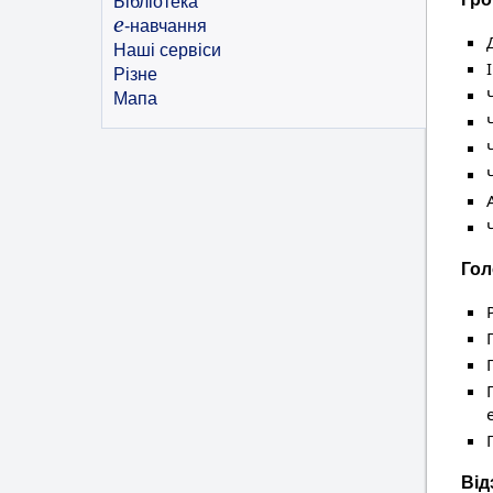
Бібліотека
e
-навчання
Наші сервіси
Різне
Мапа
Гол
Від