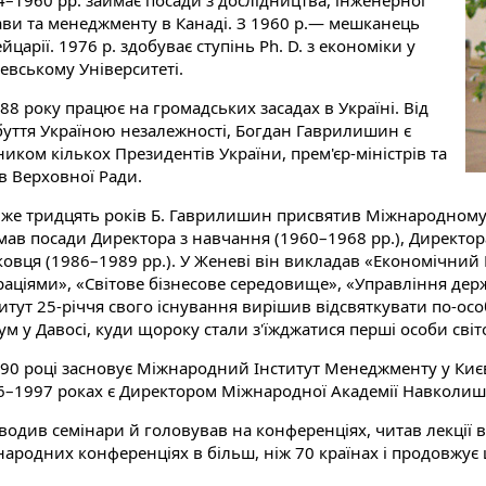
4–1960 рр. займає посади з дослідництва, інженерної
ави та менеджменту в Канаді. З 1960 р.— мешканець
царії. 1976 р. здобуває ступінь Ph. D. з економіки у
евському Університеті.
88 року працює на громадських засадах в Україні. Від
буття Україною незалежності, Богдан Гаврилишин є
иком кількох Президентів України, прем'єр-міністрів та
в Верховної Ради.
же тридцять років Б. Гаврилишин присвятив Міжнародному
мав посади Директора з навчання (1960–1968 рр.), Директора
ковця (1986–1989 рр.). У Женеві він викладав «Економічни
раціями», «Світове бізнесове середовище», «Управління держ
итут 25-річчя свого існування вирішив відсвяткувати по-осо
м у Давосі, куди щороку стали з'їжджатися перші особи світо
990 році засновує Міжнародний Інститут Менеджменту у Києві
6–1997 роках є Директором Міжнародної Академії Навколиш
одив семінари й головував на конференціях, читав лекції в 
народних конференціях в більш, ніж 70 країнах і продовжує 