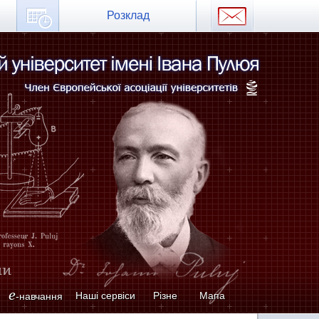
Розклад
e
Наші сервіси
Різне
Мапа
-навчання