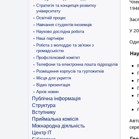
Член
Стратегія та концепція розвитку
194
університету
Освітній процес
Засл
Навчання студентів-іноземців
У 2
Науково дослідна робота
Наші партнери
Оди
Робота з молоддю та зв'язки з
громадськістю
Нау
Профспілковий комітет
Телефони та електронна пошта підрозділів
Розміщення корпусів та гуртожитків
Місця для укриття
Відео презентація
Архів новин
Публічна інформація
Структура
Вступнику
Приймальна комісія
Авт
Міжнародна діяльність
сер
Центр ІТ
Гро