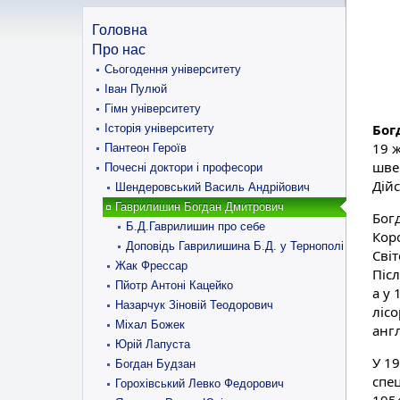
Головна
Про нас
Сьогодення університету
Іван Пулюй
Гімн університету
Бог
Історія університету
19 
Пантеон Героїв
шве
Почесні доктори і професори
Дій
Шендеровський Василь Андрійович
Гаврилишин Богдан Дмитрович
Бог
Б.Д.Гаврилишин про себе
Коро
Доповідь Гаврилишина Б.Д. у Тернополі
Сві
Жак Фрессар
Післ
Пйотр Антоні Кацейко
а у 
Назарчук Зіновій Теодорович
лісо
Міхал Божек
англ
Юрій Лапуста
У 19
Богдан Будзан
спец
Горохівський Левко Федорович