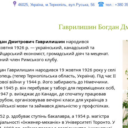
46025, Україна, м.Тернопіль, вул.Руська, 56
тел.: +380 3
Гаврилишин Богдан Д
дан Дмитрович Гаврилишин
народився
жовтня 1926 р.
— український, канадський та
йцарський економіст, громадський діяч та меценат.
сний член Римського клубу.
дан Гаврилишин народився 19 жовтня 1926 року у селі
пець (тепер Тернопільська область, Україна). Під час ІІ
тової війни у 1944 р. його забирають до Німеччини.
я 1945 р. він перебуває у таборі для переміщених осіб,
1947 р. виїжджає до Канади, де спочатку працював
рубом, організовував вечірні класи для українців з
ійської мови та займався діяльністю у профспілках.
52 р. здобуває ступінь бакалавра, а 1954 р. магістра
іальності «Інженер-механік» в Університеті Торонто. У