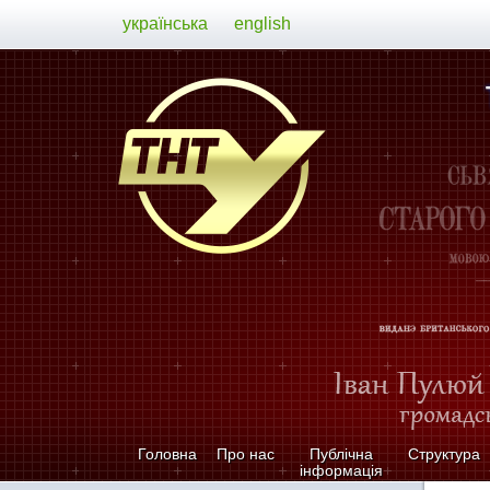
українська
english
Головна
Про нас
Публічна
Структура
інформація