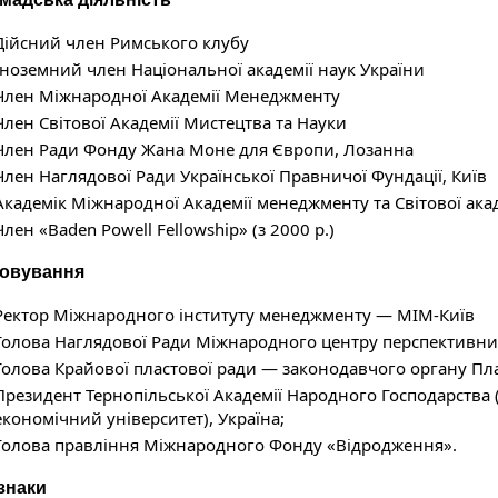
Дійсний член Римського клубу
Іноземний член Національної академії наук України
Член Міжнародної Академії Менеджменту
Член Світової Академії Мистецтва та Науки
Член Ради Фонду Жана Моне для Європи, Лозанна
Член Наглядової Ради Української Правничої Фундації, Київ
Академік Міжнародної Академії менеджменту та Світової акад
Член «Baden Powell Fellowship» (з 2000 р.)
овування
Ректор Міжнародного інституту менеджменту — МІМ-Київ
Голова Наглядової Ради Міжнародного центру перспективни
Голова Крайової пластової ради — законодавчого органу Пл
Президент Тернопільської Академії Народного Господарства
економічний університет), Україна;
Голова правління Міжнародного Фонду «Відродження».
знаки