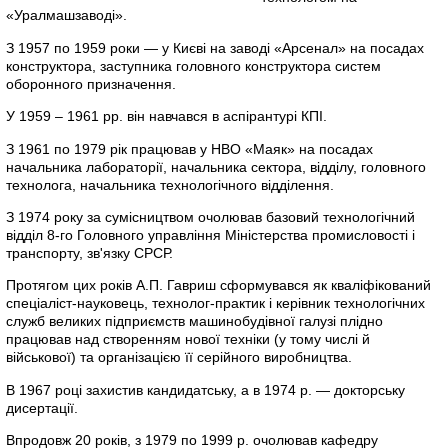
«Уралмашзаводі».
З 1957 по 1959 роки — у Києві на заводі «Арсенал» на посадах
конструктора, заступника головного конструктора систем
оборонного призначення.
У 1959 – 1961 рр. він навчався в аспірантурі КПІ.
З 1961 по 1979 рік працював у НВО «Маяк» на посадах
начальника лабораторії, начальника сектора, відділу, головного
технолога, начальника технологічного відділення.
З 1974 року за сумісництвом очолював базовий технологічний
відділ 8-го Головного управління Міністерства промисловості і
транспорту, зв'язку СРСР.
Протягом цих років А.П. Гавриш сформувався як кваліфікований
спеціаліст-науковець, технолог-практик і керівник технологічних
служб великих підприємств машинобудівної галузі плідно
працював над створенням нової техніки (у тому числі й
військової) та організацією її серійного виробництва.
В 1967 році захистив кандидатську, а в 1974 р. — докторську
дисертації.
Впродовж 20 років, з 1979 по 1999 р. очолював кафедру