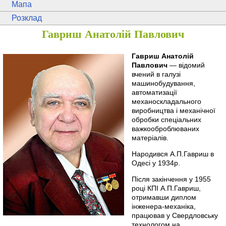
Мапа
Розклад
Гавриш Анатолій Павлович
Гавриш Анатолій
Павлович
— відомий
вчений в галузі
машинобудування,
автоматизації
механоскладального
виробництва і механічної
обробки спеціальних
важкооброблюваних
матеріалів.
Народився А.П.Гавриш в
Одесі у 1934р.
Після закінчення у 1955
році КПІ А.П.Гавриш,
отримавши диплом
інженера-механіка,
працював у Свердловську
технологом на