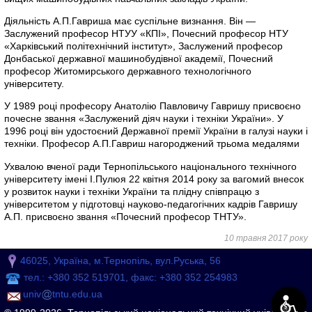
Діяльність А.П.Гавриша має суспільне визнання. Він —
Заслужений професор НТУУ «КПІ», Почесний професор НТУ
«Харківський політехнічний інститут», Заслужений професор
Донбаської державної машинобудівної академії, Почесний
професор Житомирського державного технологічного
університету.
У 1989 році професору Анатолію Павловичу Гавришу присвоєно
почесне звання «Заслужений діяч науки і техніки України». У
1996 році він удостоєний Державної премії України в галузі науки і
техніки. Професор А.П.Гавриш нагороджений трьома медалями
Ухвалою вченої ради Тернопільського національного технічного
університету імені І.Пулюя 22 квітня 2014 року за вагомий внесок
у розвиток науки і техніки України та плідну співпрацю з
університетом у підготовці науково-педагогічних кадрів Гавришу
А.П. присвоєно звання «Почесний професор ТНТУ».
10 травня 2017 року
46025, Україна, м.Тернопіль, вул.Руська, 56
тел.: +380 352 519701, факс: +380 352 254983
univ
tntu.edu.ua