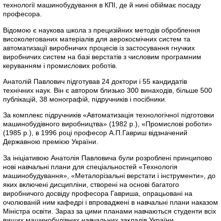
технології машинобудування в КПІ, де й нині обіймає посаду
професора.
Відомою є наукова школа з прецизійних методів оброблення
високолегованих матеріалів для аерокосмічних систем та
автоматизації виробничих процесів із застосування гнучких
виробничих систем на базі верстатів з числовим програмним
керуванням і промислових роботів.
Анатолій Павлович підготував 24 доктори і 55 кандидатів
технічних наук. Він є автором близько 300 винаходів, більше 500
публікацій, 38 монографій, підручників і посібники.
За комплекс підручників «Автоматизація технологічної підготовки
машинобудівного виробництва» (1982 р.), «Промислові роботи»
(1985 р.), в 1996 році професор А.П.Гавриш відзначений
Державною премією України.
За ініціативою Анатолія Павловича були розроблені принципово
нові навчальні плани для спеціальностей «Технологія
машинобудування», «Металорізальні верстати і інструменти», до
яких включені дисципліни, створені на основі багатого
виробничого досвіду професора Гавриша, опрацьовані на
очолюваній ним кафедрі і впроваджені в навчальні плани наказом
Міністра освіти. Зараз за цими планами навчаються студенти всіх
вищих машинобудівних навчальних закладів України.