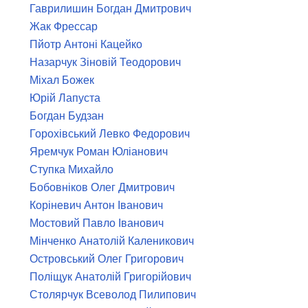
Гаврилишин Богдан Дмитрович
Жак Фрессар
Пйотр Антоні Кацейко
Назарчук Зіновій Теодорович
Міхал Божек
Юрій Лапуста
Богдан Будзан
Горохівський Левко Федорович
Яремчук Роман Юліанович
Ступка Михайло
Бобовніков Олег Дмитрович
Коріневич Антон Іванович
Мостовий Павло Іванович
Мінченко Анатолій Каленикович
Островський Олег Григорович
Поліщук Анатолій Григорійович
Столярчук Всеволод Пилипович