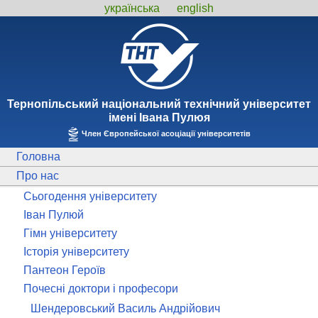
українська
english
Тернопiльський національний технiчний унiверситет
iменi Iвана Пулюя
Член Європейської асоціації університетів
Головна
Про нас
Сьогодення університету
Іван Пулюй
Гімн університету
Історія університету
Пантеон Героїв
Почесні доктори і професори
Шендеровський Василь Андрійович