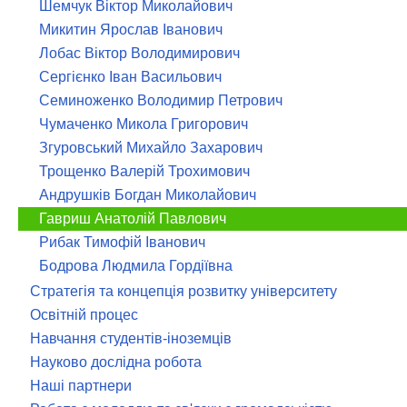
Шемчук Віктор Миколайович
Микитин Ярослав Іванович
Лобас Віктор Володимирович
Сергієнко Іван Васильович
Семиноженко Володимир Петрович
Чумаченко Микола Григорович
Згуровський Михайло Захарович
Трощенко Валерій Трохимович
Андрушків Богдан Миколайович
Гавриш Анатолій Павлович
Рибак Тимофій Іванович
Бодрова Людмила Гордіївна
Стратегія та концепція розвитку університету
Освітній процес
Навчання студентів-іноземців
Науково дослідна робота
Наші партнери