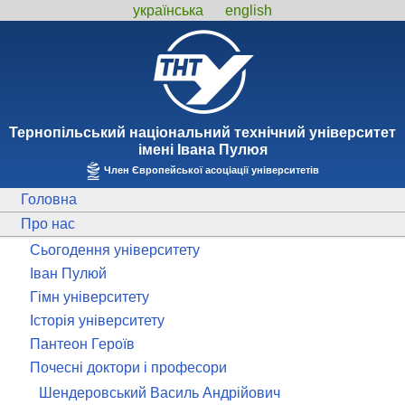
українська
english
Тернопiльський національний технiчний унiверситет
iменi Iвана Пулюя
Член Європейської асоціації університетів
Головна
Про нас
Сьогодення університету
Іван Пулюй
Гімн університету
Історія університету
Пантеон Героїв
Почесні доктори і професори
Шендеровський Василь Андрійович