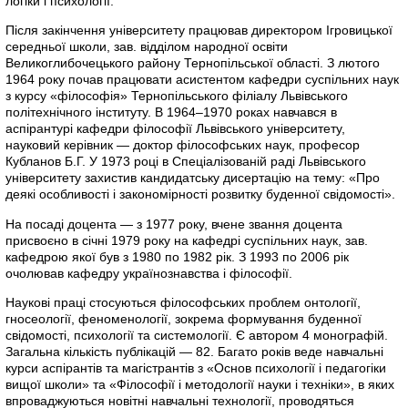
логіки і психології.
Після закінчення університету працював директором Ігровицької
середньої школи, зав. відділом народної освіти
Великоглибочецького району Тернопільської області. З лютого
1964 року почав працювати асистентом кафедри суспільних наук
з курсу «філософія» Тернопільського філіалу Львівського
політехнічного інституту. В 1964–1970 роках навчався в
аспірантурі кафедри філософії Львівського університету,
науковий керівник — доктор філософських наук, професор
Кубланов Б.Г. У 1973 році в Спеціалізованій раді Львівського
університету захистив кандидатську дисертацію на тему: «Про
деякі особливості і закономірності розвитку буденної свідомості».
На посаді доцента — з 1977 року, вчене звання доцента
присвоєно в січні 1979 року на кафедрі суспільних наук, зав.
кафедрою якої був з 1980 по 1982 рік. З 1993 по 2006 рік
очолював кафедру українознавства і філософії.
Наукові праці стосуються філософських проблем онтології,
гносеології, феноменології, зокрема формування буденної
свідомості, психології та системології. Є автором 4 монографій.
Загальна кількість публікацій — 82. Багато років веде навчальні
курси аспірантів та магістрантів з «Основ психології і педагогіки
вищої школи» та «Філософії і методології науки і техніки», в яких
впроваджуються новітні навчальні технології, проводяться