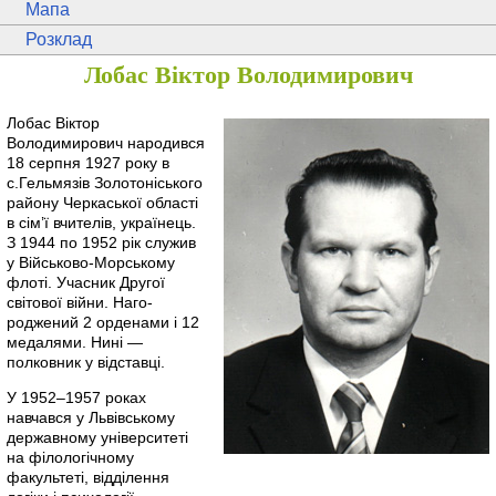
Мапа
Розклад
Лобас Віктор Володимирович
Лобас Віктор
Володимирович народився
18 серпня 1927 року в
с.Гельмязів Золотоніського
району Черкаської області
в сім’ї вчителів, українець.
З 1944 по 1952 рік служив
у Військово-Морському
флоті. Учасник Другої
світової війни. Наго-
роджений 2 орденами і 12
медалями. Нині —
полковник у відставці.
У 1952–1957 роках
навчався у Львівському
державному університеті
на філологічному
факультеті, відділення