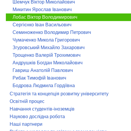
Шемчук Віктор Миколайович
Микитин Ярослав Іванович
Лобас Віктор Володимирович
Сергієнко Іван Васильович
Семиноженко Володимир Петрович
Чумаченко Микола Григорович
Згуровський Михайло Захарович
Трощенко Валерій Трохимович
Андрушків Богдан Миколайович
Гавриш Анатолій Павлович
Рибак Тимофій Іванович
Бодрова Людмила Гордіївна
Стратегія та концепція розвитку університету
Освітній процес
Навчання студентів-іноземців
Науково дослідна робота
Наші партнери