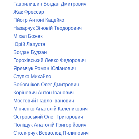
Гаврилишин Богдан Дмитрович
Жак Фрессар
Пйотр Антоні Кацейко
Назарчук Зіновій Теодорович
Міхал Божек
Юрій Лапуста
Богдан Будзан
Горохівський Левко Федорович
Яремчук Роман Юліанович
Ступка Михайло
Бобовніков Олег Дмитрович
Коріневич Антон Іванович
Мостовий Павло Іванович
Мінченко Анатолій Каленикович
Островський Олег Григорович
Поліщук Анатолій Григорійович
Столярчук Всеволод Пилипович