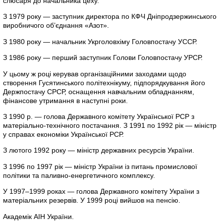
слюсаря до начальника цеху.
З 1979 року — заступник директора по КФЧ Дніпродзержинського
виробничого об’єднання «Азот».
З 1980 року — начальник Укрголовхіму Головпостачу УССР.
З 1986 року — перший заступник Голови Головпостачу УРСР.
У цьому ж році керував організаційними заходами щодо
створення Гусятинського політехнікуму, підпорядкування його
Держпостачу СРСР, оснащення навчальним обладнанням,
фінансове утримання в наступні роки.
З 1990 р. — голова Державного комітету Української РСР з
матеріально-технічного постачання. З 1991 по 1992 рік — міністр
у справах економіки Української РСР.
З лютого 1992 року — міністр державних ресурсів України.
З 1996 по 1997 рік — міністр України із питань промислової
політики та паливно-енергетичного комплексу.
У 1997–1999 роках — голова Державного комітету України з
матеріальних резервів. У 1999 році вийшов на пенсію.
Академік АІН України.