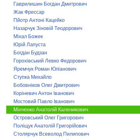
Гаврилишин Богдан Дмитрович
Жак Фрессар
Пйотр Антоні Кацейко
Назарчук Зіновій Теодорович
Міхал Божек
Юрій Лапуста
Богдан Будзан
Горохівський Левко Федорович
Яремчук Роман Юліанович
Ступка Михайло
Бобовніков Олег Дмитрович
Коріневич Антон Іванович
Мостовий Павло Іванович
Мінченко Анатолій Каленикович
Островський Олег Григорович
Поліщук Анатолій Григорійович
Столярчук Всеволод Пилипович