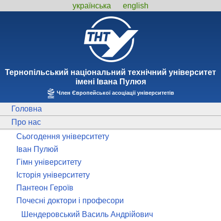
українська
english
Тернопiльський національний технiчний унiверситет
iменi Iвана Пулюя
Член Європейської асоціації університетів
Головна
Про нас
Сьогодення університету
Іван Пулюй
Гімн університету
Історія університету
Пантеон Героїв
Почесні доктори і професори
Шендеровський Василь Андрійович