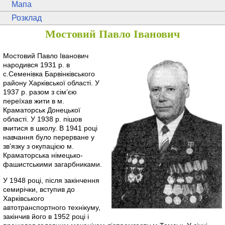
Мапа
Розклад
Мостовий Павло Іванович
Мостовий Павло Іванович
народився 1931 р. в
с.Семенівка Барвінківського
району Харківської області. У
1937 р. разом з сім’єю
переїхав жити в м.
Краматорськ Донецької
області. У 1938 р. пішов
вчитися в школу. В 1941 році
навчання було перерване у
зв’язку з окупацією м.
Краматорська німецько-
фашистськими загарбниками.
У 1948 році, після закінчення
семирічки, вступив до
Харківського
автотранспортного технікуму,
закінчив його в 1952 році і