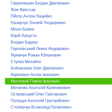
Гаврилишин Богдан Дмитрович
Жак Фрессар
Пйотр Антоні Кацейко
Назарчук Зіновій Теодорович
Міхал Божек
Юрій Лапуста
Богдан Будзан
Горохівський Левко Федорович
Яремчук Роман Юліанович
Ступка Михайло
Бобовніков Олег Дмитрович
Коріневич Антон Іванович
Мостовий Павло Іванович
Мінченко Анатолій Каленикович
Островський Олег Григорович
Поліщук Анатолій Григорійович
Столярчук Всеволод Пилипович