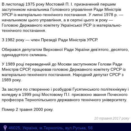
В листопаді 1975 року Мостовий П. І. призначений першим
заступником начальника Головного управління Ради Міністрів
УРСР із матеріально-технічного постачання. У липні 1978 р. —
начальником цього управління, а в серпні цього ж року —
Головою Державного комітету Української РСР із матеріально-
технічного постачання.
З 1982 року — член Президії Ради Міністрів УРСР.
Обирався депутатом Верховної Ради України дев’ятого, десятого,
одинадцятого скликань.
У 1989 році переведений до Москви заступником Голови Ради
Міністрів СРСР, працював головою Державного комітету СРСР із
матеріально-технічного постачання. Народний депутат СРСР з
1989 року.
За заслуги по створенню і розбудові Гусятинського політехнікуму і
коледжу в 1999 році Мостовому П.І. присвоєно звання Почесного
професора Тернопільського державного технічного університету.
Помер 2 травня 2000 року.
10 травня 2017 року
46025, Україна, м.Тернопіль, вул.Руська, 56