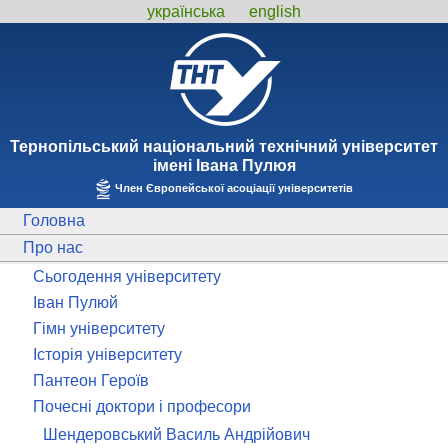
українська
english
Тернопiльський національний технiчний унiверситет
iменi Iвана Пулюя
Член Європейської асоціації університетів
Головна
Про нас
Сьогодення університету
Іван Пулюй
Гімн університету
Історія університету
Пантеон Героїв
Почесні доктори і професори
Шендеровський Василь Андрійович