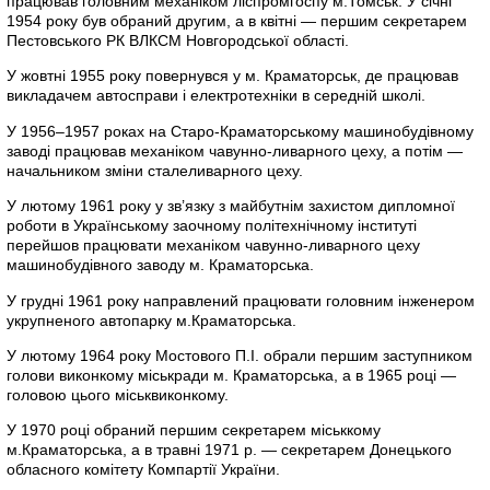
працював головним механіком ліспромгоспу м.Томськ. У січні
1954 року був обраний другим, а в квітні — першим секретарем
Пестовського РК ВЛКСМ Новгородської області.
У жовтні 1955 року повернувся у м. Краматорськ, де працював
викладачем автосправи і електротехніки в середній школі.
У 1956–1957 роках на Старо-Краматорському машинобудівному
заводі працював механіком чавунно-ливарного цеху, а потім —
начальником зміни сталеливарного цеху.
У лютому 1961 року у зв’язку з майбутнім захистом дипломної
роботи в Українському заочному політехнічному інституті
перейшов працювати механіком чавунно-ливарного цеху
машинобудівного заводу м. Краматорська.
У грудні 1961 року направлений працювати головним інженером
укрупненого автопарку м.Краматорська.
У лютому 1964 року Мостового П.І. обрали першим заступником
голови виконкому міськради м. Краматорська, а в 1965 році —
головою цього міськвиконкому.
У 1970 році обраний першим секретарем міськкому
м.Краматорська, а в травні 1971 р. — секретарем Донецького
обласного комітету Компартії України.