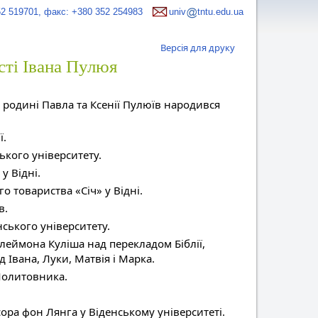
52 519701, факс: +380 352 254983
univ
tntu.edu.ua
Версія для друку
сті Івана Пулюя
 родині Павла та Ксенії Пулюїв народився
ї.
ького університету.
у Відні.
о товариства «Січ» у Відні.
в.
ського університету.
елеймона Куліша над перекладом Біблії,
д Івана, Луки, Матвія і Марка.
Молитовника.
ора фон Лянга у Віденському університеті.