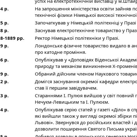
успіх на електротехнічній виставці у м.Штайр
4 р.
На запрошення міністерства освіти зайняв п
технічної фізики Німецької високої технічної
5 р.
Започаткував у Німецькій політехніці у Праз
8 р.
Заснував електротехнічне товариство у Празі
8-1889 рр.
Ректор Німецької політехніки у Празі.
9 р.
Лондонське фізичне товариство видало в ан
про катодне проміння.
6 р.
Опублікував у «Доповідях Віденської Академії
природу та механізм виникнення Х-променів, 
9 р.
Обраний дійсним членом Наукового товарис
2 р.
Домігся заснування окремої кафедри електрот
став її першим завідувачем.
3 р.
Стараннями І. Пулюя вийшов у світ повний пе
Нечуєм-Левицьким та І. Пулюєм.
4 р.
Опублікував серію статей у газеті «Діло» в сп
які вийшли також у вигляді окремої збірки п
Львові». Звернувся до російських властей і 
дозволити поширення Святого Письма україн
5 р.
Добився дозволу в японського генерала Ног