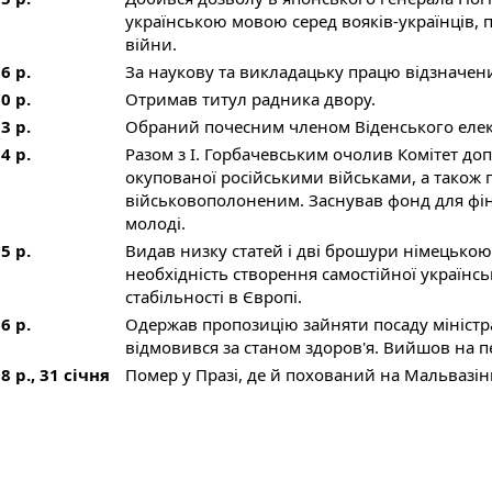
українською мовою серед вояків-українців, 
війни.
6 р.
За наукову та викладацьку працю відзначен
0 р.
Отримав титул радника двору.
3 р.
Обраний почесним членом Віденського елек
4 р.
Разом з І. Горбачевським очолив Комітет до
окупованої російськими військами, а також
військовополоненим. Заснував фонд для фін
молоді.
5 р.
Видав низку статей і дві брошури німецькою
необхідність створення самостійної українсь
стабільності в Європі.
6 р.
Одержав пропозицію зайняти посаду міністра
відмовився за станом здоров'я. Вийшов на п
8 р., 31 січня
Помер у Празі, де й похований на Мальвазін