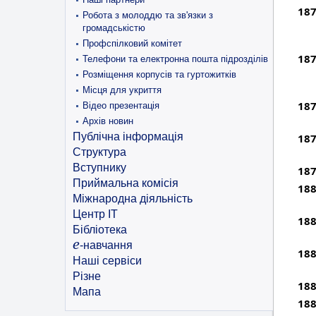
187
Робота з молоддю та зв'язки з
громадськістю
Профспілковий комітет
187
Телефони та електронна пошта підрозділів
Розміщення корпусів та гуртожитків
Місця для укриття
187
Відео презентація
Архів новин
Публічна інформація
187
Структура
Вступнику
187
Приймальна комісія
188
Міжнародна діяльність
Центр ІТ
188
Бібліотека
e
-навчання
188
Наші сервіси
Різне
188
Мапа
188