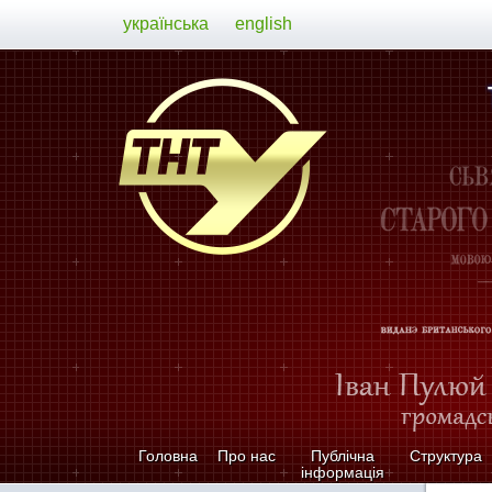
українська
english
Головна
Про нас
Публічна
Структура
інформація