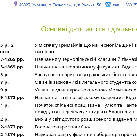
46025, Україна, м.Тернопіль, вул.Руська, 56
тел.: +380 3
Основні дати життя і діяльно
5 р., 2
У містечку Гримайлів що на Тернопільщині в
того
син Іван.
7-1865 рр.
Навчання у Тернопільській класичній гімназі
5-1869 рр.
Навчання на теологічному факультеті Віденс
5 р.
Заснував товариство українських богословів 
8 р.
Один із засновників легального студентськог
9 р.
Уклав і видав народною мовою Молитвосло
9-1872 рр.
Навчання на філософському факультеті Віден
1 р.
Початок спільної праці Івана Пулюя та Пант
вихід у світ перекладу чотирьох Євангелій ві
2 р.
Вихід у світ другого розширеного видання 
2-1873 рр.
Голова товариства «Січ».
2-1874 рр.
Наукова праця у фізичній лабораторії профес