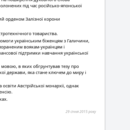
полонених під час російсько-японської
ий орденом Залізної корони
тротехнічного товариства.
помоги українським біженцям з Галичини,
 пораненим воякам-українцям і
ансової підтримки навчання української
 мовою, в яких обгрунтував тезу про
кої держави, яка стане ключем до миру і
 освіти Австрійської монархії, однак
енсію.
ках.
29 січня 2015 року