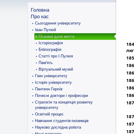
Головна
Про нас
Сьогодення університету
Іван Пулюй
Основні дати життя
Історіографія
184
Бібліографія
лю
Статті про І.Пулюя
185
Пам'ять
186
Віртуальний музей
186
Гімн університету
186
Історія університету
186
Пантеон Героїв
186
Почесні доктори і професори
187
Стратегія та концепція розвитку
університету
Освітній процес
187
Навчання студентів-іноземців
187
Науково дослідна робота
187
Наші партнери