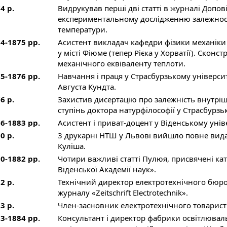
4 р.
Видрукував перші дві статті в журналі Допові
експериментальному дослідженню залежності
температури.
4-1875 рр.
Асистент викладач кафедри фізики механіки 
у місті Фіюме (тепер Рієка у Хорватії). Ско
механічного еквіваленту теплоти.
5-1876 рр.
Навчання і праця у Страсбурзькому університ
Августа Кундта.
6 р.
Захистив дисертацію про залежність внутрішн
ступінь доктора натурфілософії у Страсбурзь
6-1883 рр.
Асистент і приват-доцент у Віденському унів
0 р.
3 друкарні НТШ у Львові вийшло повне видан
Куліша.
0-1882 рр.
Чотири важливі статті Пулюя, присвячені к
Віденської Академії наук».
2 р.
Технічний директор електротехнічного бюро 
журналу «Zeitschrift Electrotechnik».
3 р.
Член-засновник електротехнічного товариств
3-1884 рр.
Консультант і директор фабрики освітлюваль