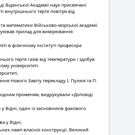
ді Віденської Академії наук присвячені
 внутрішнього тертя повітря від
та математики Військово-морської академії
нструював прилад для вимірювання
еті в фізичному інституті професора
ього тертя газів від температури і здобув
кому університеті.
ерситеті.
ня Нового Завіту перекладу І. Пулюя та П.
атодним променям, видрукували «Доповіді
у Відні, один із засновників фахового
а у Відні.
них ламп власної конструкції. Великий