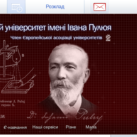
Розклад
e
Наші сервіси
Різне
Мапа
-навчання