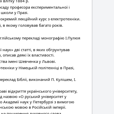
і влітку 1884 р.
осаду професора експериментальної і
 школи у Празі.
і окремий лекційний курс з електротехніки.
, в якому головував багато років.
глійському перекладі монографію І.Пулюя
 наук» дві статті, в яких обгрунтував
описав деякі їх властивості.
тва імені Шевченка у Львові.
ехніки у Німецькій політехніці в Празі,
реклад Біблії, виконаний П. Кулішем, І.
раві відкриття українського університету,
ід назвою «О руський університет у
до Академії наук у Петербурзі з вимогою
ською мовою в Російській імперії.
і на поширення духовного слова