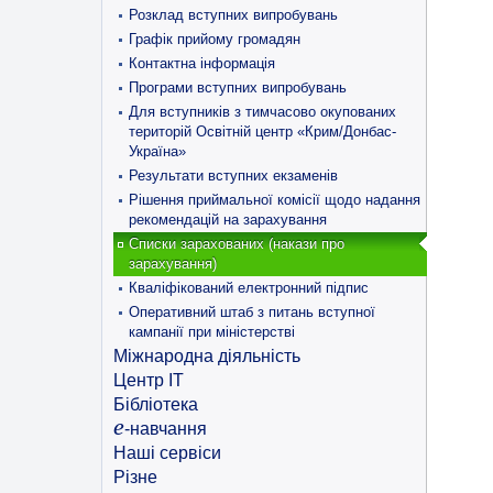
Розклад вступних випробувань
Графік прийому громадян
Контактна інформація
Програми вступних випробувань
Для вступників з тимчасово окупованих
територій Освітній центр «Крим/Донбас-
Україна»
Результати вступних екзаменів
Рішення приймальної комісії щодо надання
рекомендацій на зарахування
Списки зарахованих (накази про
зарахування)
Кваліфікований електронний підпис
Оперативний штаб з питань вступної
кампанії при міністерстві
Міжнародна діяльність
Центр ІТ
Бібліотека
e
-навчання
Наші сервіси
Різне