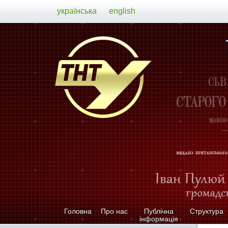
українська
english
Головна
Про нас
Публічна
Структура
інформація