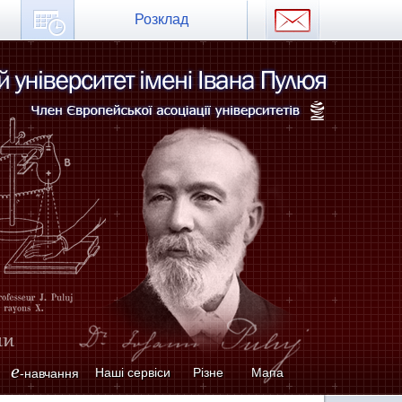
Розклад
e
Наші сервіси
Різне
Мапа
-навчання