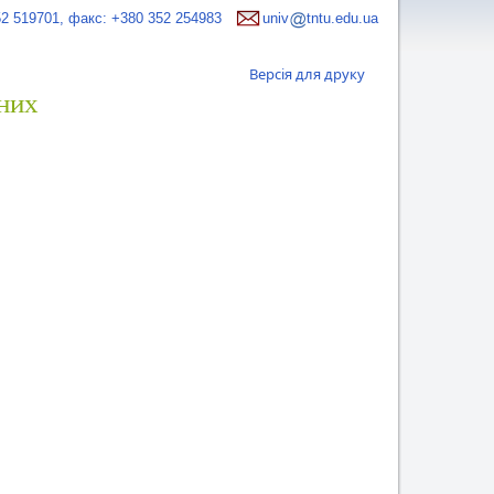
52 519701, факс: +380 352 254983
univ
tntu.edu.ua
Версія для друку
них