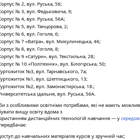
Корпус № 2, вул. Руська, 56;
Корпус № 3, вул. Федьковича, 9;
Корпус № 4, вул. Руська, 56А;
Корпус № 5, вул. Танцорова, 2;
Корпус № 6, вул. Гоголя, 6;
Корпус № 7 «Ватра», вул. Микулинецька, 46;
Корпус № 8, вул. Гоголя, 8;
Корпус № 9 «Сатурн», вул. Текстильна, 28;
Корпус № 10 «Політехнік», вул. Білогірська, 50;
Гуртожиток №3, вул. Тарнавського, 7а;
Гуртожиток №1, вул. Шептицького, 13;
Гуртожиток №2, вул. Замонастирська, 18.;
Університетська їдальня, вул. Руська, 56А.
би з особливими освітніми потребами, які не мають можливо
бувати вищу освіту вдома з
ористанням дистанційних технологій навчання — у
середов
передбачає:
доступ до навчальних матеріалів курсів у зручний час;