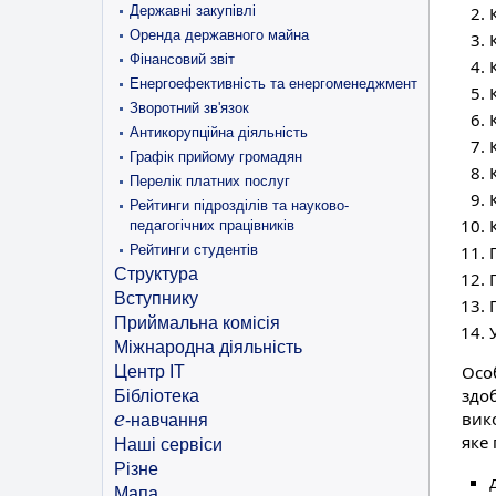
Державні закупівлі
Оренда державного майна
Фінансовий звіт
Енергоефективність та енергоменеджмент
Зворотний зв'язок
Антикорупційна діяльність
Графік прийому громадян
Перелік платних послуг
Рейтинги підрозділів та науково-
педагогічних працівників
Рейтинги студентів
Структура
Вступнику
Приймальна комісія
Міжнародна діяльність
Осо
Центр ІТ
здо
Бібліотека
e
вик
-навчання
яке 
Наші сервіси
Різне
Мапа