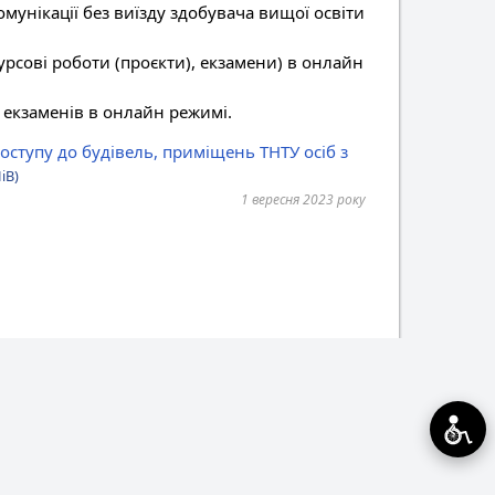
мунікації без виїзду здобувача вищої освіти
урсові роботи (проєкти), екзамени) в онлайн
х екзаменів в онлайн режимі.
ступу до будівель, приміщень ТНТУ осіб з
iB)
1 вересня 2023 року