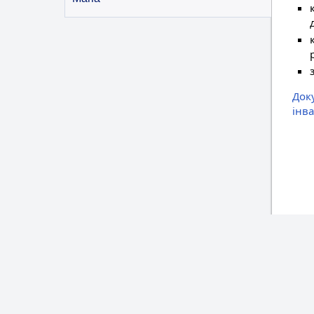
Док
інв