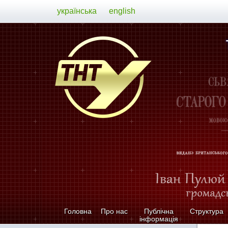
українська
english
Головна
Про нас
Публічна
Структура
інформація