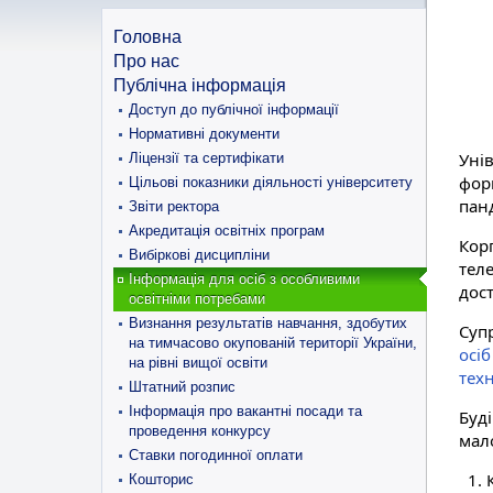
Головна
Про нас
Публічна інформація
Доступ до публічної інформації
Нормативні документи
Уні
Ліцензії та сертифікати
фор
Цільові показники діяльності університету
пан
Звіти ректора
Акредитація освітніх програм
Кор
Вибіркові дисципліни
тел
Інформація для осіб з особливими
дост
освітніми потребами
Визнання результатів навчання, здобутих
Суп
на тимчасово окупованій території України,
осі
на рівні вищої освіти
тех
Штатний розпис
Інформація про вакантні посади та
Буді
проведення конкурсу
мал
Ставки погодинної оплати
Кошторис