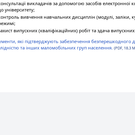
консультації викладачів за допомогою засобів електронної ко
до університету;
контроль вивчення навчальних дисциплін (модулі, заліки, к
режимі;
захист випускних (кваліфікаційних) робіт та здача випускни
ументи, які підтверджують забезпечення безперешкодного до
алідністю та інших маломобільних груп населення.
(PDF, 18.3 M