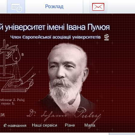
Розклад
e
Наші сервіси
Різне
Мапа
-навчання