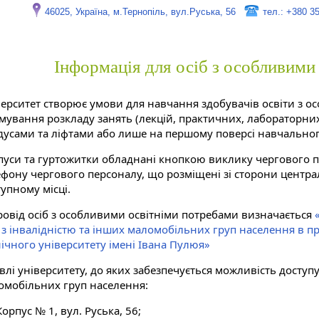
46025, Україна, м.Тернопіль, вул.Руська, 56
тел.: +380 3
Інформація для осіб з особливими
верситет створює умови для навчання здобувачів освіти з 
мування розкладу занять (лекцій, практичних, лабораторних)
дусами та ліфтами або лише на першому поверсі навчальног
пуси та гуртожитки обладнані кнопкою виклику чергового п
ефону чергового персоналу, що розміщені зі сторони центра
упному місці.
ровід осіб з особливими освітніми потребами визначається
б з інвалідністю та інших маломобільних груп населення в 
нічного університету імені Івана Пулюя»
влі університету, до яких забезпечується можливість доступу
омобільних груп населення:
Корпус № 1, вул. Руська, 56;