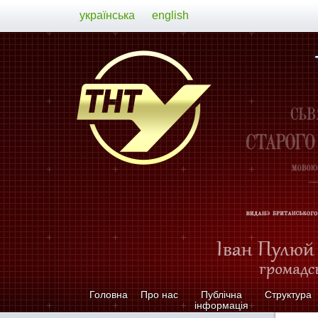
українська
english
Головна
Про нас
Публічна
Структура
інформація