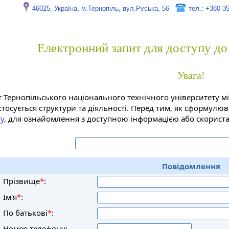
46025, Україна, м.Тернопіль, вул.Руська, 56
тел.: +380 3
Електронний запит для доступу до 
Увага!
 Тернопільського національного технічного університету міс
тосується структури та діяльності. Перед тим, як сформулюв
ту
, для ознайомлення з доступною інформацією або скориста
Повідомлення
Прізвище
*
:
Ім'я
*
:
По батькові
*
:
Номер телефону: