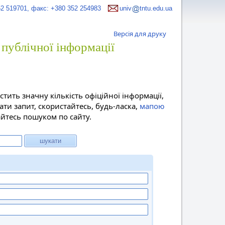
52 519701, факс: +380 352 254983
univ
tntu.edu.ua
Версія для друку
публічної інформації
тить значну кількість офіційної інформації,
ати запит, скористайтесь, будь-ласка,
мапою
йтесь пошуком по сайту.