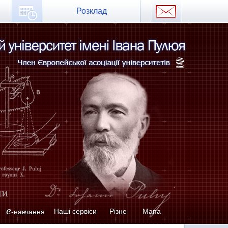
Розклад
e
Наші сервіси
Різне
Мапа
-навчання