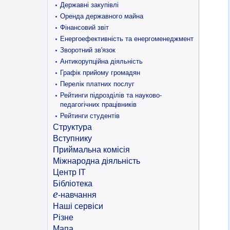
Державні закупівлі
Оренда державного майна
Фінансовий звіт
Енергоефективність та енергоменеджмент
Зворотний зв'язок
Антикорупційна діяльність
Графік прийому громадян
Перелік платних послуг
Рейтинги підрозділів та науково-
педагогічних працівників
Рейтинги студентів
Структура
Вступнику
Приймальна комісія
Міжнародна діяльність
Центр ІТ
Бібліотека
e
-навчання
Наші сервіси
Різне
Мапа