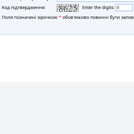
Код підтвердження:
Enter the digits:
Поля позначені зірочкою
*
обов'язково повинні бути запов
мені Івана Пулюя
бов'язкове,