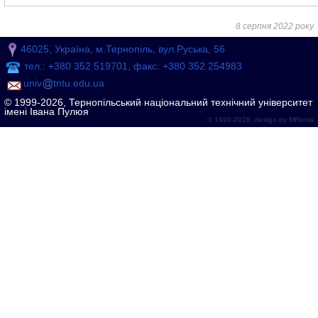
8 серпня 2022 року
46025, Україна, м.Тернопіль, вул.Руська, 56
тел.: +380 352 519701, факс: +380 352 254983
univ
tntu.edu.ua
© 1999-2026, Тернопільський національний технічний університет
імені Івана Пулюя
© 1999-2026, design by
MRoma