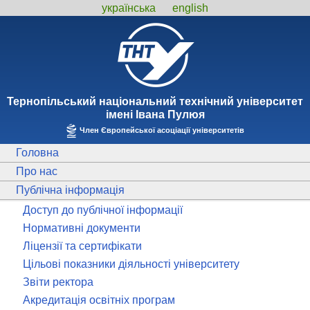
українська
english
Тернопiльський національний технiчний унiверситет
iменi Iвана Пулюя
Член Європейської асоціації університетів
Головна
Про нас
Публічна інформація
Доступ до публічної інформації
Нормативні документи
Ліцензії та сертифікати
Цільові показники діяльності університету
Звіти ректора
Акредитація освітніх програм