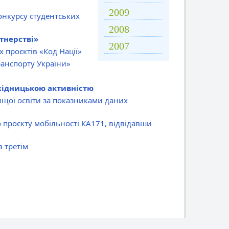
2009
онкурсу студентських
2008
тнерстві»
2007
 проєктів «Код Нації»
ранспорту України»
ідницькою активністю
вищої освіти за показниками даних
проєкту мобільності КА171, відвідавши
в третім