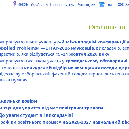
46025, Україна, м.Тернопіль, вул.Руська, 56
тел.: +380 3
Оголошення
Запрошуємо взяти участь у
6-й Міжнародній конференції «I
Applied Problems» — ITTAP-2026 науковців,
викладачів, аспі
практиків, яка відбудеться
19–21 жовтня 2026 року
Запрошуємо Вас взяти участь у
громадському обговоренні п
Оголошено
конкурсний відбір на заміщення посади дир
підрозділу «Зборівський фаховий коледж Тернопільського на
Івана Пулюя»
Вступ дітей та молоді з тимчасово окупованих терит
України
Скринька довіри
Місця для укриття під час повітряної тривоги
До уваги студентів і викладачів!
Графіки освітнього процесу на 2026-2027 навчальний рік