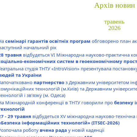
Архів новин
травень
2026
На
семінарі гарантів освітніх програм
обговорено план ак
наступний начальний рік
28 травня
відбудеться VI Міжнародна науково-практична к
соціально-економічних систем в геоекономічному прост
Театральна студія ТНТУ «IntroVision» презентувала постанов
людей та України
Започатковано
партнерство
з Державним університетом ін
комунікаційних технологій (м.Київ) та Державним університ
технологій і зв’язку (м. Одеса)
На Міжнародній конференції в ТНТУ говорили про
безпеку 
технологій
27 - 29 травня
відбудеться XV міжнародна науково-технічна
«Безпека інформаційних технологій» (ITSEC-2026)
Розпочала роботу
вчена рада
у новій каденції