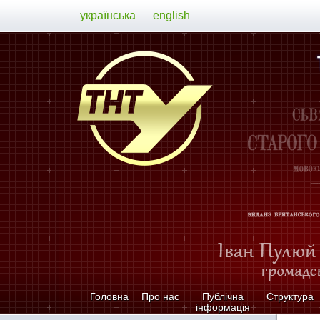
українська
english
Головна
Про нас
Публічна
Структура
інформація