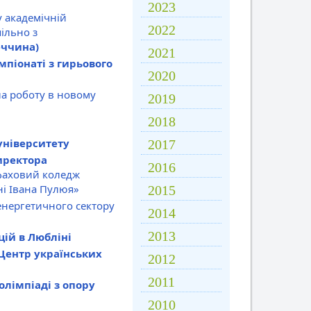
2023
у академічній
2022
ільно з
еччина)
2021
піонаті з гирьового
2020
а роботу в новому
2019
2018
університету
2017
иректора
2016
фаховий коледж
ні Івана Пулюя»
2015
енергетичного сектору
2014
2013
ій в Любліні
Центр українських
2012
2011
олімпіаді з опору
2010