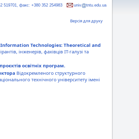
52 519701, факс: +380 352 254983
univ
tntu.edu.ua
Версія для друку
nformation Technologies: Theoretical and
рантів, інженерів, фахівців ІТ-галузі та
роєктів освітніх програм.
ектора
Відокремленого структурного
ціонального технічного університету імені
орій України до закладів вищої освіти