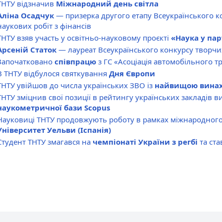
ТНТУ відзначив
Міжнародний день світла
Аліна Осадчук
— призерка другого етапу Всеукраїнського к
наукових робіт з фінансів
ТНТУ взяв участь у освітньо-науковому проєкті
«Наука у пар
Арсеній Статок
— лауреат Всеукраїнського конкурсу творчих
Започатковано
співпрацю
з ГС «Асоціація автомобільного т
В ТНТУ відбулося святкування
Дня Європи
ТНТУ увійшов до числа українських ЗВО із
найвищою винах
ТНТУ зміцнив свої позиції в рейтингу українських закладів 
наукометричної бази Scopus
Науковиці ТНТУ продовжують роботу в рамках міжнародного 
Університет Уельви (Іспанія)
Студент ТНТУ змагався на
чемпіонаті України з регбі
та ста