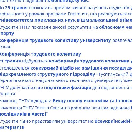
Політехніки відвідали
Хмельницьку АЕС
До
25 травня
проходить прийом заявок на участь студентів 
мобільності у рамках програми Erasmus+, що реалізуються сп
Університетом прикладних наук в Шмалькальдені (Нім
Студенти ТНТУ показали високі результати на
обласному чем
спорту
Конференція трудового колективу університету
розпочал
складі
Конференція трудового колективу
21 травня
відбудеться
конференція трудового колективу 
Оголошується
конкурсний відбір на заміщення посади д
Відокремленого структурного підрозділу
«Гусятинський 
Тернопільського національного технічного університету іме
ТНТУ долучається до
підготовки фахівців
для відновлення 
України
Науковці ТНТУ відвідали
Вищу школу економіки та інновац
Науковиця ТНТУ Тетяна Савчин з робочим візитом відвідала
дослідників в Австрії
Студенти гідно представили університет на
Всеукраїнській 
матеріалів