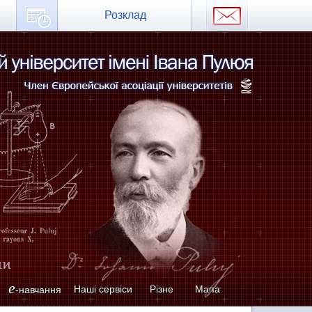
Розклад
e
Наші сервіси
Різне
Мапа
-навчання