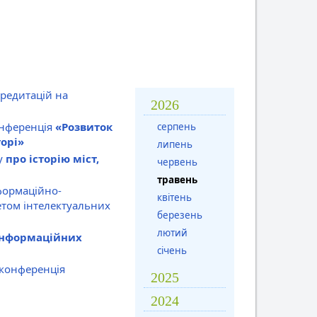
редитацій на
2026
онференція
«Розвиток
серпень
орі»
липень
ку
про історію міст,
червень
травень
формаційно-
квітень
етом інтелектуальних
березень
лютий
інформаційних
січень
 конференція
2025
2024