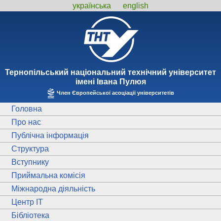
українська
english
Тернопiльський національний технiчний унiверситет
iменi Iвана Пулюя
Член Європейської асоціації університетів
Головна
Про нас
Публічна інформація
Структура
Вступнику
Приймальна комісія
Міжнародна діяльність
Центр ІТ
Бібліотека