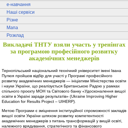
e
-навчання
Наші сервіси
Різне
Мапа
Розклад
Викладачі ТНТУ взяли участь у тренінгах
за програмою професійного розвитку
академічних менеджерів
Тернопільський національний технічний університет імені Івана
Пулюя пройшов відбір для участі у Програмі професійного
розвитку академічних менеджерів — ініціативи Міністерства освіти
і науки України, що реалізується Британською Радою у рамках
спільного проєкту МОН та Світового банку «Удосконалення вищої
освіти в Україні заради результатів» (Ukraine Improving Higher
Education for Results Project – UIHERP).
Метою Програми є зміцнення інституційної спроможності закладів
вищої освіти України шляхом розвитку компетентності
академічних менеджерів з питань трансформацій у вищій освіті,
належного врядування, стратегічного та фінансового