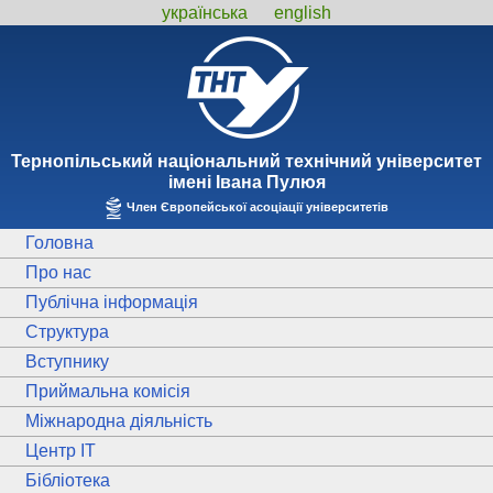
українська
english
Тернопiльський національний технiчний унiверситет
iменi Iвана Пулюя
Член Європейської асоціації університетів
Головна
Про нас
Публічна інформація
Структура
Вступнику
Приймальна комісія
Міжнародна діяльність
Центр ІТ
Бібліотека