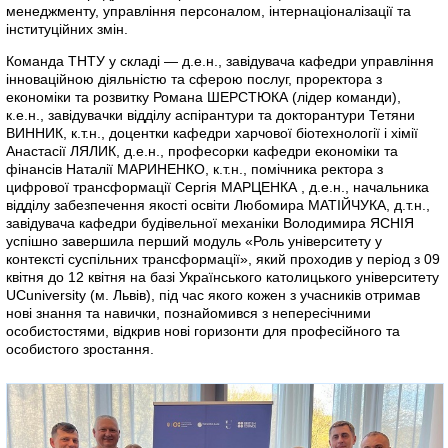
менеджменту, управління персоналом, інтернаціоналізації та
інституційних змін.
Команда ТНТУ у складі — д.е.н., завідувача кафедри управління
інноваційною діяльністю та сферою послуг, проректора з
економіки та розвитку Романа ШЕРСТЮКА (лідер команди),
к.е.н., завідувачки відділу аспірантури та докторантури Тетяни
ВИННИК, к.т.н., доцентки кафедри харчової біотехнології і хімії
Анастасії ЛЯЛИК, д.е.н., професорки кафедри економіки та
фінансів Наталії МАРИНЕНКО, к.т.н., помічника ректора з
цифрової трансформації Сергія МАРЦЕНКА , д.е.н., начальника
відділу забезпечення якості освіти Любомира МАТІЙЧУКА, д.т.н.,
завідувача кафедри будівельної механіки Володимира ЯСНІЯ
успішно завершила перший модуль «Роль університету у
контексті суспільних трансформації», який проходив у період з 09
квітня до 12 квітня на базі Українського католицького університету
UCuniversity (м. Львів), під час якого кожен з учасників отримав
нові знання та навички, познайомився з непересічними
особистостями, відкрив нові горизонти для професійного та
особистого зростання.