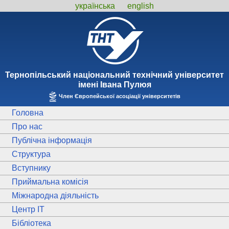
українська
english
Тернопiльський національний технiчний унiверситет
iменi Iвана Пулюя
Член Європейської асоціації університетів
Головна
Про нас
Публічна інформація
Структура
Вступнику
Приймальна комісія
Міжнародна діяльність
Центр ІТ
Бібліотека