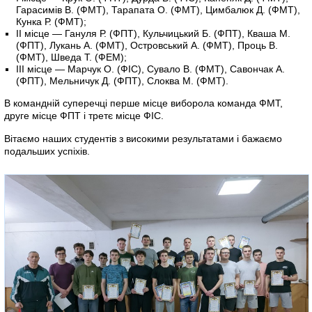
Гарасимів В. (ФМТ), Тарапата О. (ФМТ), Цимбалюк Д. (ФМТ),
Кунка Р. (ФМТ);
ІІ місце — Гануля Р. (ФПТ), Кульчицький Б. (ФПТ), Кваша М.
(ФПТ), Лукань А. (ФМТ), Островський А. (ФМТ), Проць В.
(ФМТ), Шведа Т. (ФЕМ);
ІІІ місце — Марчук О. (ФІС), Сувало В. (ФМТ), Савончак А.
(ФПТ), Мельничук Д. (ФПТ), Слоква М. (ФМТ).
В командній суперечці перше місце виборола команда ФМТ,
друге місце ФПТ і третє місце ФІС.
Вітаємо наших студентів з високими результатами і бажаємо
подальших успіхів.