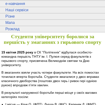
e
-навчання
Наші сервіси
Різне
Мапа
Розклад
Студенти університету боролися за
першість у змаганнях з гирьового спорту
15 квітня 2025 року
в СК ''Політехнік'' відбулася особисто-
командна першість ТНТУ ім. І. Пулюя серед факультетів з
гирьового спорту, присвячена Великоднім святам та Дню
університету.
В змаганнях взяли участь чотири факультети. На всіх помостах
точилася вперта боротьба. Студенти змагалися у двох вправах
класичного двоборства (поштовх двох гирь і ривок гирі однією
рукою) впродовж п'яти хвилин.
В результаті напруженої боротьби перші місця у своїх вагових
категоріях посіли:
І місце — Крук О. (ФПТ), Дурда В. (ФІС), Капеняк Д. (ФМТ),