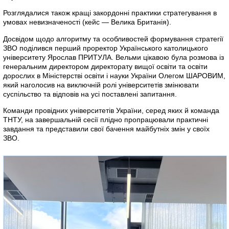
Розглядалися також кращі закордонні практики стратегування в
умовах невизначеності (кейс — Велика Британія).
Досвідом щодо алгоритму та особливостей формування стратегії
ЗВО поділився перший проректор Українського католицького
університету Ярослав ПРИТУЛА. Вельми цікавою була розмова із
генеральним директором директорату вищої освіти та освіти
дорослих в Міністерстві освіти і науки України Олегом ШАРОВИМ,
який наголосив на виключній ролі університетів змінювати
суспільство та відповів на усі поставлені запитання.
Команди провідних університетів України, серед яких й команда
ТНТУ, на завершальній сесії плідно пропрацювали практичні
завдання та представили свої бачення майбутніх змін у своїх
ЗВО.