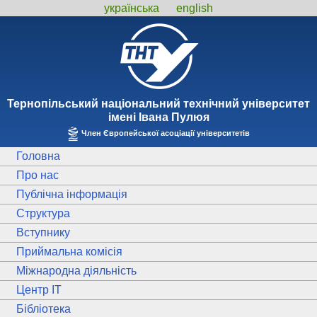
українська
english
Тернопiльський національний технiчний унiверситет
iменi Iвана Пулюя
Член Європейської асоціації університетів
Головна
Про нас
Публічна інформація
Структура
Вступнику
Приймальна комісія
Міжнародна діяльність
Центр ІТ
Бібліотека