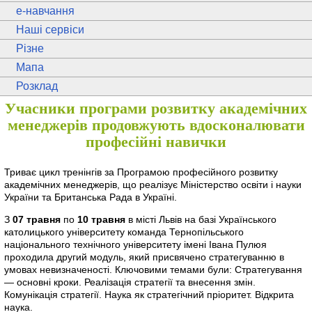
e
-навчання
Наші сервіси
Різне
Мапа
Розклад
Учасники програми розвитку академічних
менеджерів продовжують вдосконалювати
професійні навички
Триває цикл тренінгів за Програмою професійного розвитку
академічних менеджерів, що реалізує Міністерство освіти і науки
України та Британська Рада в Україні.
З
07 травня
по
10 травня
в місті Львів на базі Українського
католицького університету команда Тернопільського
національного технічного університету імені Івана Пулюя
проходила другий модуль, який присвячено стратегуванню в
умовах невизначеності. Ключовими темами були: Стратегування
— основні кроки. Реалізація стратегії та внесення змін.
Комунікація стратегії. Наука як стратегічний пріоритет. Відкрита
наука.