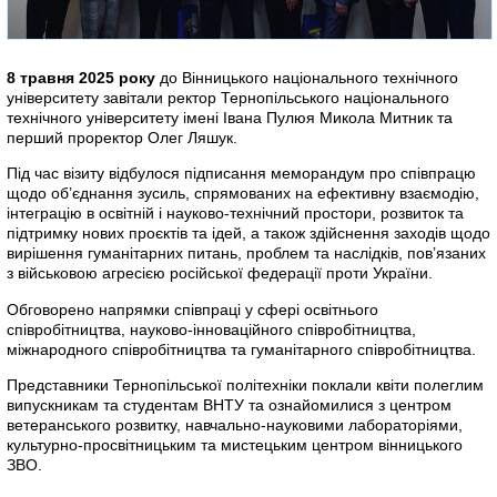
8 травня 2025 року
до Вінницького національного технічного
університету завітали ректор Тернопільського національного
технічного університету імені Івана Пулюя Микола Митник та
перший проректор Олег Ляшук.
Під час візиту відбулося підписання меморандум про співпрацю
щодо об’єднання зусиль, спрямованих на ефективну взаємодію,
інтеграцію в освітній і науково-технічний простори, розвиток та
підтримку нових проєктів та ідей, а також здійснення заходів щодо
вирішення гуманітарних питань, проблем та наслідків, пов’язаних
з військовою агресією російської федерації проти України.
Обговорено напрямки співпраці у сфері освітнього
співробітництва, науково-інноваційного співробітництва,
міжнародного співробітництва та гуманітарного співробітництва.
Представники Тернопільської політехніки поклали квіти полеглим
випускникам та студентам ВНТУ та ознайомилися з центром
ветеранського розвитку, навчально-науковими лабораторіями,
культурно-просвітницьким та мистецьким центром вінницького
ЗВО.