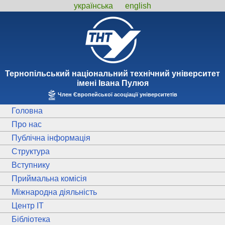
українська
english
Тернопiльський національний технiчний унiверситет
iменi Iвана Пулюя
Член Європейської асоціації університетів
Головна
Про нас
Публічна інформація
Структура
Вступнику
Приймальна комісія
Міжнародна діяльність
Центр ІТ
Бібліотека