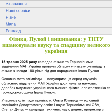
e
-навчання
Наші сервіси
Різне
Мапа
Розклад
Фізика, Пулюй і вишиванка: у ТНТУ
вшановували науку та спадщину великого
українця
15 травня 2025 року
кафедра фізики та Тернопільське
відділення МАН України провели обласну учнівську олімпіаду з
фізики з нагоди 180-річчя від дня народження Івана Пулюя.
Основна мета олімпіади — популяризація серед слухачів
обласного відділення МАН України досягнень та наукових
доробок видатного українського вченого-фізика, електротехніка та
громадського діяча Івана Пулюя.
Учасників олімпіади привітали: Ольга Ютовець — головний
спеціаліст Департаменту освіти і науки Тернопільської ОВА,
Степан Дячук — кандидат технічних наук, доцент, проректор з