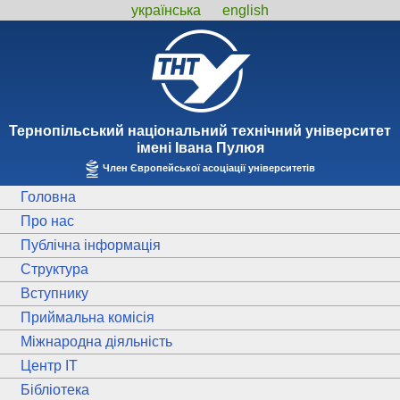
українська
english
Тернопiльський національний технiчний унiверситет
iменi Iвана Пулюя
Член Європейської асоціації університетів
Головна
Про нас
Публічна інформація
Структура
Вступнику
Приймальна комісія
Міжнародна діяльність
Центр ІТ
Бібліотека