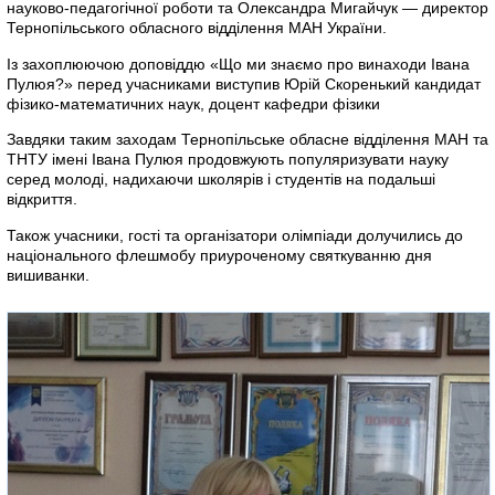
науково-педагогічної роботи та Олександра Мигайчук — директор
Тернопільського обласного відділення МАН України.
Із захоплюючою доповіддю «Що ми знаємо про винаходи Івана
Пулюя?» перед учасниками виступив Юрій Скоренький кандидат
фізико-математичних наук, доцент кафедри фізики
Завдяки таким заходам Тернопільське обласне відділення МАН та
ТНТУ імені Івана Пулюя продовжують популяризувати науку
серед молоді, надихаючи школярів і студентів на подальші
відкриття.
Також учасники, гості та організатори олімпіади долучились до
національного флешмобу приуроченому святкуванню дня
вишиванки.