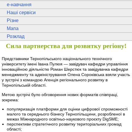
e
-навчання
Наші сервіси
Різне
Мапа
Розклад
Сила партнерства для розвитку регіону!
Представники Тернопільського національного технічного
університету імені Івана Пулюя — завідувач кафедри управління
інноваційною діяльністю Роман Шерстюк та завідувачка кафедри
менеджменту та адміністрування Олена Сороківська взяли участь
у зустрічі з командою Агенція регіонального розвитку в
Тернопільській області.
Метою зустрічі було обговорення нових форматів співпраці,
зокрема:
популяризація платформи для оцінки цифрової спроможності
малого та середнього бізнесу Тернопільщини, розробленої в
межах Міжнародного освітньо-наукового проєкту DigSME;
перспективи стратегічного розвитку територіальних громад
області;