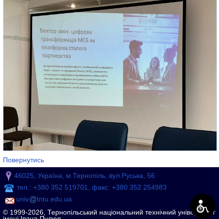
Повернутись
46025, Україна, м.Тернопіль, вул.Руська, 56
тел.: +380 352 519701, факс: +380 352 254983
univ
tntu.edu.ua
© 1999-2026, Тернопільський національний технічний університет
імені Івана Пулюя