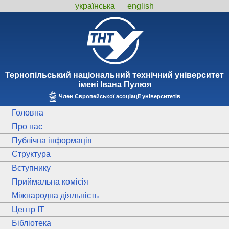
українська
english
Тернопiльський національний технiчний унiверситет
iменi Iвана Пулюя
Член Європейської асоціації університетів
Головна
Про нас
Публічна інформація
Структура
Вступнику
Приймальна комісія
Міжнародна діяльність
Центр ІТ
Бібліотека