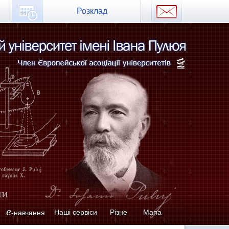
Розклад
e
Наші сервіси
Різне
Мапа
-навчання