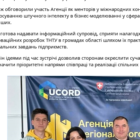
ож обговорили участь Агенції як менторів у міжнародних кон
тосуванню штучного інтелекту в бізнес-моделюванні у сферах
нших.
 готова надавати інформаційний супровід, сприяти налаго
оваційних розробок ТНТУ в громадах області шляхом їх пра
уальних завдань підприємств.
н ідеями під час зустрічі дозволив сторонам окреслити сучас
ачити пріоритетні напрями співпраці та реалізації спільних 