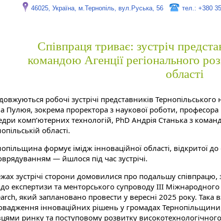
46025, Україна, м.Тернопіль, вул.Руська, 56
тел.: +380 3
Співпраця триває: зустріч предста
командою Агенції регіонального роз
області
довжуються робочі зустрічі представників Тернопільського 
на Пулюя, зокрема проректора з наукової роботи, професор
едри комп’ютерних технологій, PhD Андрія Станька з команд
опільській області.
опільщина формує імідж інноваційної області, відкритої до 
оврядуванням — йшлося під час зустрічі.
ежах зустрічі сторони домовилися про подальшу співпрацю,
до експертизи та менторського супроводу III Міжнародного к
arch, який заплановано провести у вересні 2025 року. Така в
овадження інноваційних рішень у громадах Тернопільщини
вцями ринку та поступовому розвитку високотехнологічного 