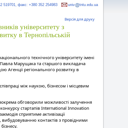
52 519701, факс: +380 352 254983
univ
tntu.edu.ua
Версія для друку
вників університету з
витку в Тернопільській
національного технічного університету імені
а Павла Марущака та старшого викладача
ою Агенції регіонального розвитку в
співпраці між наукою, бізнесом і місцевим
 зокрема обговорили можливості залучення
онкурсу стартапів International Innovation
заємодія сприятиме активізації
, вибудовуванню контактів з провідними
бізнесу.