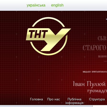
українська
english
Головна
Про нас
Публічна
Структура
інформація