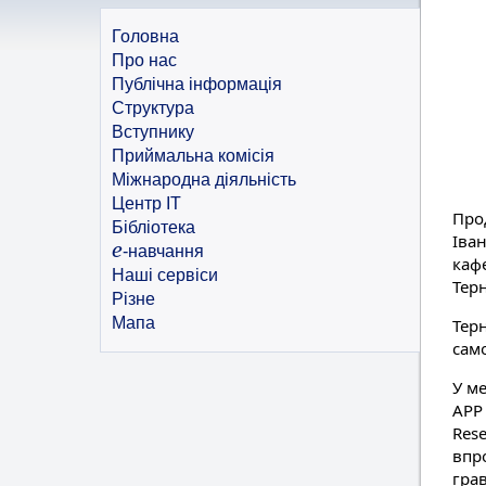
Головна
Про нас
Публічна інформація
Структура
Вступнику
Приймальна комісія
Міжнародна діяльність
Центр ІТ
Про
Бібліотека
Іва
e
-навчання
каф
Наші сервіси
Терн
Різне
Мапа
Терн
сам
У м
АРР 
Rese
впр
гра