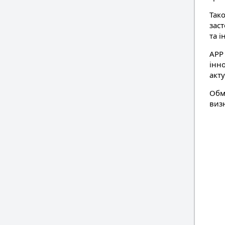
Так
зас
та і
АРР
інн
акт
Обмі
визн