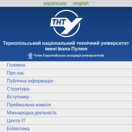
українська
english
Тернопiльський національний технiчний унiверситет
iменi Iвана Пулюя
Член Європейської асоціації університетів
Головна
Про нас
Публічна інформація
Структура
Вступнику
Приймальна комісія
Міжнародна діяльність
Центр ІТ
Бібліотека