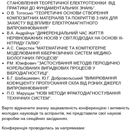
СТАНОВЛЕННЯ ТЕОРЕТИЧНОЇ ЕЛЕКТРОТЕХНІКИ: ВІД
ПРАКТИКИ ДО ФУНДАМЕНТАЛЬНИХ ЗНАНЬ".
О.В. Тотосько "ТЕОРЕТИЧНІ ОСНОВИ СТВОРЕННЯ
КОМПОЗИТНИХ МАТЕРІАЛІВ ТА ПОКРИТТІВ З НИХ ДЛЯ
ЗАХИСТУ ВІД ВПЛИВУ ЕЛЕКТРОМАГНІТНОГО
ВИПРОМІНЮВАННЯ".
В.А. Андрійчук "ДИФЕРЕНЦІАЛЬНИЙ ЧАС ЖИТТЯ
НЕРІВНОВАЖНИХ НОСІЇВ У СВІТЛОДІОДАХ НА ОСНОВІ III-
НІТРИДУ ГАЛІЮ".
А.С. Сверстюк "МАТЕМАТИЧНЕ ТА КОМП'ЮТЕРНЕ
МОДЕЛЮВАННЯ КІБЕРФІЗИЧНИХ СИСТЕМ МЕДИКО-
БІОЛОГІЧНИХ ПРОЦЕСІВ".
Р.М. Юзефович "ЗАСТОСУВАННЯ МЕТОДІВ ПЕРІОДИЧНО
КОРЕЛЬОВАНИХ ВИПАДКОВИХ ПРОЦЕСІВ У
ВІБРОДІАГНОСТИЦІ".
Б.Г. Шабашкевич, Ю.Г. Добровольський "ВИМІРЮВАННЯ
КОЕФІЦІЄНТУ ПРОПУСКАННЯ СКЛА ВІД РІЗНИХ ДЖЕРЕЛ
ВИПРОМІНЮВАННЯ".
П.О. Марущак "НОВІ МЕТОДИ ФРАКТОДІАГНОСТУВАННЯ
ТЕХНІЧНИХ СИСТЕМ".
Варто відзначити значну зацікавленість конференцією і активність
молодих науковців та аспірантів, які представили свої наукові
розробки на секційних засіданнях.
Конференція проводилась за напрямками: