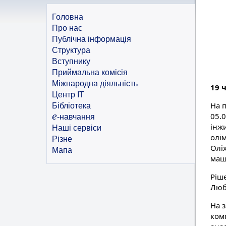
Головна
Про нас
Публічна інформація
Структура
Вступнику
Приймальна комісія
Міжнародна діяльність
19 
Центр ІТ
На 
Бібліотека
e
05.
-навчання
інжи
Наші сервіси
олі
Різне
Олі
Мапа
маш
Ріш
Люб
На 
ком