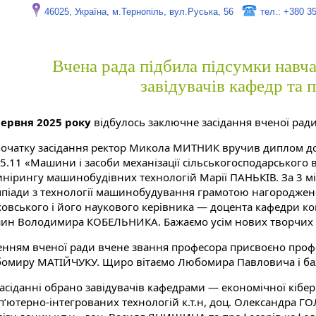
46025, Україна, м.Тернопіль, вул.Руська, 56
тел.: +380 3
Вчена рада підбила підсумки навча
завідувачів кафедр та 
червня 2025 року
відбулось заключне засідання вченої ради
початку засідання ректор Микола МИТНИК вручив диплом док
05.11 «Машини і засоби механізації сільськогосподарськог
нірингу машинобудівних технологій Марії ПАНЬКІВ. За 3 місц
мпіади з технології машинобудування грамотою нагородже
ховського і його наукового керівника — доцента кафедри кон
ин Володимира КОБЕЛЬНИКА. Бажаємо усім нових творчих план
енням вченої ради вчене звання професора присвоєно профес
омиру МАТІЙЧУКУ. Щиро вітаємо Любомира Павловича і баж
засіданні обрано завідувачів кафедрами — економічної кібер
п’ютерно-інтегрованих технологій к.т.н, доц. Олександра ГО