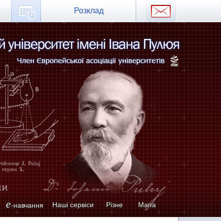
Розклад
e
Наші сервіси
Різне
Мапа
-навчання