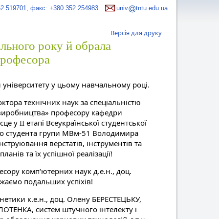
52 519701, факс: +380 352 254983
univ
tntu.edu.ua
Версія для друку
льного року й обрала
професора
 університету у цьому навчальному році.
тора технічних наук за спеціальністю
о виробництва» професору кафедри
е у ІІ етапі Всеукраїнської студентської
но студента групи МВм-51 Володимира
струювання верстатів, інструментів та
ів та їх успішної реалізації!
ору комп‘ютерних наук д.е.н., доц.
аємо подальших успіхів!
нетики к.е.н., доц. Олену БЕРЕСТЕЦЬКУ,
ЛОТЕНКА, систем штучного інтелекту і