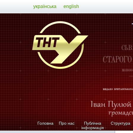
українська
english
Головна
Про нас
Публічна
Структура
інформація