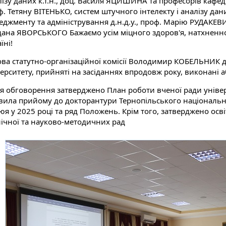
лізу даних к.т.н., доц. Василя ЯЦИШИНА та професорів кафед
. Тетяну ВІТЕНЬКО, систем штучного інтелекту і аналізу дан
джменту та адміністрування д.н.д.у., проф. Марію РУДАКЕВИЧ
дана ЯВОРСЬКОГО Бажаємо усім міцного здоров'я, натхненної
їні!
ова статутно-організаційної комісії Володимир КОБЕЛЬНИК д
верситету, прийняті на засіданнях впродовж року, виконані 
ля обговорення затверджено План роботи вченої ради уніве
вила прийому до докторантури Тернопільського національног
я у 2025 році та ряд Положень. Крім того, затверджено осв
нічної та науково-методичних рад