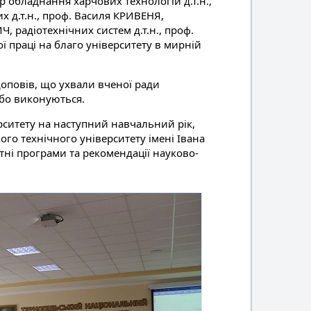
р обладнання харчових технологій д.т.н.,
их д.т.н., проф. Василя КРИВЕНЯ,
, радіотехнічних систем д.т.н., проф.
 праці на благо університету в мирній
оповів, що ухвали вченої ради
або виконуються.
рситету на наступний навчальний рік,
о технічного університету імені Івана
ітні програми та рекомендації науково-