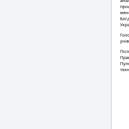
ана
проф
мене
Бог
Укра
Гол
уні
Піс
Пра
Пулю
тех