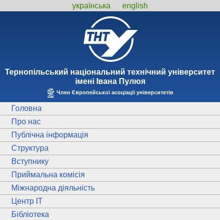
українська
english
Тернопiльський національний технiчний унiверситет
iменi Iвана Пулюя
Член Європейської асоціації університетів
Головна
Про нас
Публічна інформація
Структура
Вступнику
Приймальна комісія
Міжнародна діяльність
Центр ІТ
Бібліотека