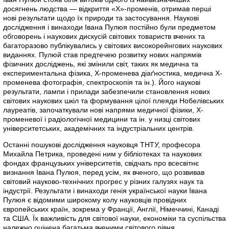
досягнень людства — відкриття «X»-променів, отримав перші
нові результати щодо їх природи та застосування. Наукові
дослідження і винаходи Івана Пулюя постійно були предметом
обговорень і наукових дискусій світових товариств вчених та
багаторазово публікувались у світових високорейнгових наукових
виданнях. Пулюй став предтечею розвитку нових напрямів
фізичних досліджень, які змінили світ, таких як медична та
експериментальна фізика, Х-променева діаґностика, медична Х-
променева фотографія, спектроскопія та ін.). Його наукові
результати, лампи і прилади забезпечили становлення нових
світових наукових шкіл та формування цілої плеяди Нобелівських
лауреатів, започаткували нові напрями медичної фізики, Х-
променевої і радіологічної медицини та ін. у низці світових
університетських, академічних та індустріальних центрів.
Останні пошукові дослідження науковця ТНТУ, професора
Михайла Петрика, проведені ним у бібліотеках та наукових
фондах французьких університетів, свідчать про всесвітнє
визнання Івана Пулюя, перед усім, як вченого, що розвивав
світовий науково-технічних прогрес у різних галузях наук та
індустрії. Результати і винаходи генія української науки Івана
Пулюя є відомими широкому колу науковців провідних
європейських країн, зокрема у Франції, Англії, Німеччині, Канаді
та США. Їх важливість для світової науки, економіки та суспільства
належно оцінена багатьма вченими світового рівня.