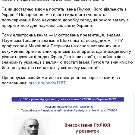
Та чи достатньо відома постать Івана Пулюя і його діяльність в
Україні? Повернення ім’я цього видатного вченого та
популяризація його наукового доробку серед широкого загалу є
пріоритетною для наукової спільноти України.
Тому електронна книга — ілюстрована презентація, видана
Науковим Товариством імені Шевченка та дослідником ТНТУ,
професором Михайлом Петриком на основі виявлених ним
документів, оригінальних приладів та апаратів, що знаходяться у
різних наукових фондах Франції та інших країн, якнайповніше
знайомить українців з величчю постаті Івана Пулюя та значимістю
його результатів і винаходів у світовому масштабі.
Пропонуємо ознайомитися з електронною версією книги за
посиланням:
ntsh.org/node/1187