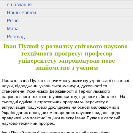
e
-навчання
Наші сервіси
Різне
Мапа
Розклад
Іван Пулюй у розвитку світового науково-
технічного прогресу: професор
університету запропонував нове
знайомство з ученим
Постать Івана Пулюя є значимою у розвитку української і світової
науки, відродженні української культури, духовності та
становленні Української Державності й Тернопільського
національного технічного університету, що носить його ім’я. На
сьогодні однією із стратегічних програм університету є
актуалізація пошукових досліджень на основі маловідомих в
Україні даних провідних міжнародних наукових видань щодо
правдивої комплексної оцінки внеску Івана Пулюя у світовий
науково-технічний прогрес.
Іван Пулюй стояв біля витоків одного із найвизначніших