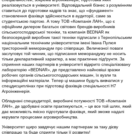
реалізовується в університеті. Відповідальний бізнес з розумінням
ставиться до підготовки кадрів та знає, що «фундамент»
становлення фахівця здійснюється в аудиторії, саме за
студентською партою. А тому ТОВ «Компанія ЛАН», що є
офіційним дилером багатьох світових брендів-виробників
сільськогосподарської техніки, та компанія BEDNAR як
безпосередній виробник такої техніки підписали з Тернопільським
національним технічним університетом імені Івана Пулюя
тристоронній меморандум про співпрацю. Величезної поваги
заслуговує той чинник, що підписання меморандуму не носить
тільки декларативний характер, а має практичне підґрунтя. За
сприяння наших партнерів в університеті відкрито спеціалізовану
лабораторію «BEDNAR», де представлено найновіші зразки
робочих органів сільськогосподарських машин, їх вузли та
інформаційні матеріали. Тепер ці машини будуть вивчатися у
спецдисциплінах при підготовці фахівців спеціальності H7
Агроінженерія.
Обладнані спецаудиторії, виробничі потужності ТОВ «Компанія
ЛАН», де здобувачі освіти практикуються, – це все той шлях, який
дає можливість якісно підготувати фахівця, який зможе надалі
керувати процесами агровиробництва.
Університет щиро завдячує нашим партнерам за таку дієву
співпрацю та буде сприяти тільки її розвитку!