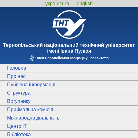
українська
english
Тернопiльський національний технiчний унiверситет
iменi Iвана Пулюя
Член Європейської асоціації університетів
Головна
Про нас
Публічна інформація
Структура
Вступнику
Приймальна комісія
Міжнародна діяльність
Центр ІТ
Бібліотека