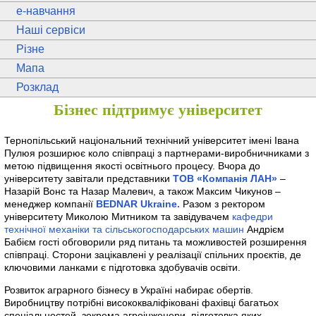
e
-навчання
Наші сервіси
Різне
Мапа
Розклад
Бізнес підтримує університет
Тернопільський національний технічний університет імені Івана
Пулюя розширює коло співпраці з партнерами-виробничниками з
метою підвищення якості освітнього процесу. Вчора до
університету завітали представники
ТОВ «Компанія ЛАН»
–
Назарій Вонс та Назар Малевич, а також Максим Чикунов –
менеджер компанії
BEDNAR Ukraine.
Разом з ректором
університету Миколою Митником та завідувачем
кафедри
технічної механіки та сільськогосподарських машин
Андрієм
Бабієм гості обговорили ряд питань та можливостей розширення
співпраці. Сторони зацікавлені у реалізації спільних проєктів, де
ключовими ланками є підготовка здобувачів освіти.
Розвиток аграрного бізнесу в Україні набирає обертів.
Виробництву потрібні висококваліфіковані фахівці багатьох
спеціальностей, зокрема агроінженери, підготовка яких