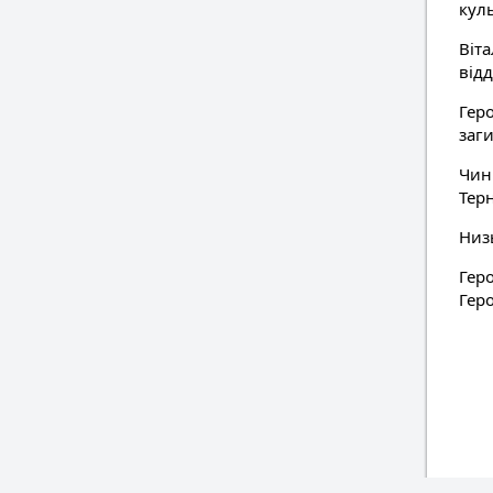
кул
Віт
відд
Гер
заг
Чин
Тер
Низь
Геро
Гер