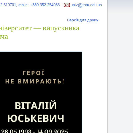
52 519701, факс: +380 352 254983
univ
tntu.edu.ua
Версія для друку
Університет — випускника
ича