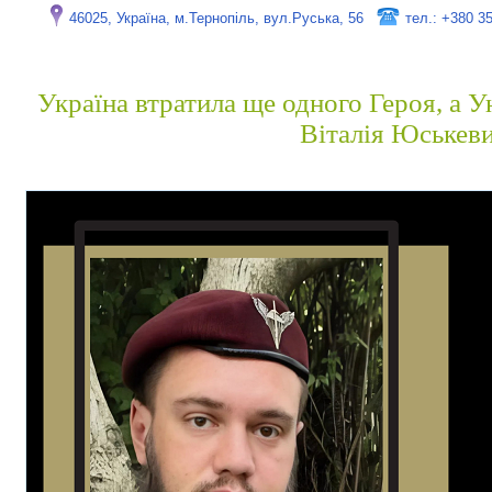
46025, Україна, м.Тернопіль, вул.Руська, 56
тел.: +380 3
Україна втратила ще одного Героя, а 
Віталія Юськев