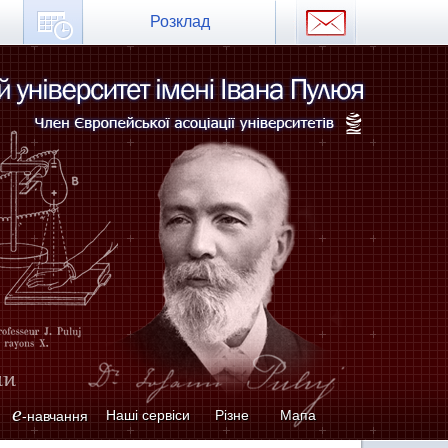
Розклад
e
Наші сервіси
Різне
Мапа
-навчання