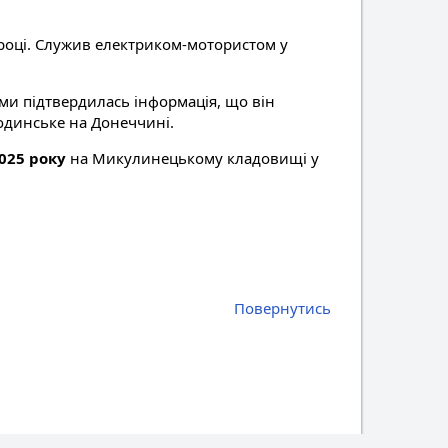
 році. Служив електриком-мотористом у
ями підтвердилась інформація, що він
одинське на Донеччині.
025 року
на Микулинецькому кладовищі у
Повернутись