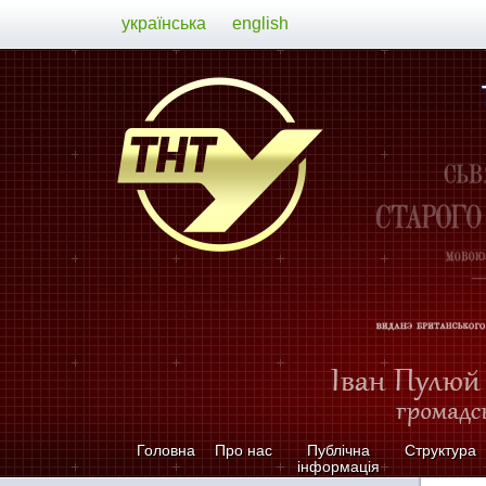
українська
english
Головна
Про нас
Публічна
Структура
інформація