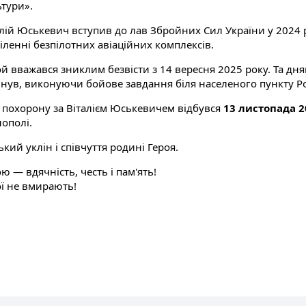
ьтури».
алій Юськевич вступив до лав Збройних Сил України у 2024
іленні безпілотних авіаційних комплексів.
ой вважався зниклим безвісти з 14 вересня 2025 року. Та дн
инув, виконуючи бойове завдання біля населеного пункту Р
 похорону за Віталієм Юськевичем відбувся
13 листопада 2
нополі.
кий уклін і співчуття родині Героя.
ю — вдячність, честь і пам'ять!
ої не вмирають!