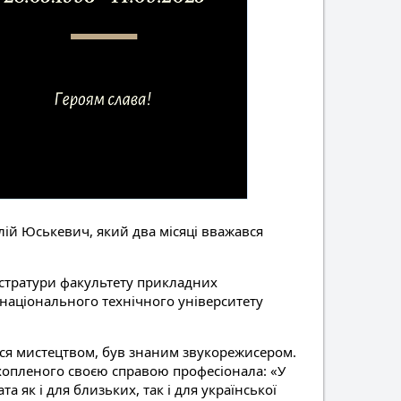
талій Юськевич, який два місяці вважався
істратури факультету прикладних
 національного технічного університету
вся мистецтвом, був знаним звукорежисером.
захопленого своєю справою професіонала: «У
 як і для близьких, так і для української