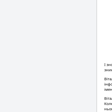
І зн
зни
Віт
інф
імен
Віт
Коле
ньог