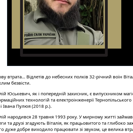
ову втрата... Відлетів до небесних полків 32-річний воїн Ві
клим безвісти.
алій Юськевич, як і попередній захисник, є випускником маг
ормаційних технологій та електроінженерії Тернопільського
і Івана Пулюя (2018 р.).
алій народився 28 травня 1993 року. У мирному житті займа
ги та друзі згадують Віталія, як працьовитого та глибоко 
о дуже добре виходило працювати зі звуком, це велика втрата