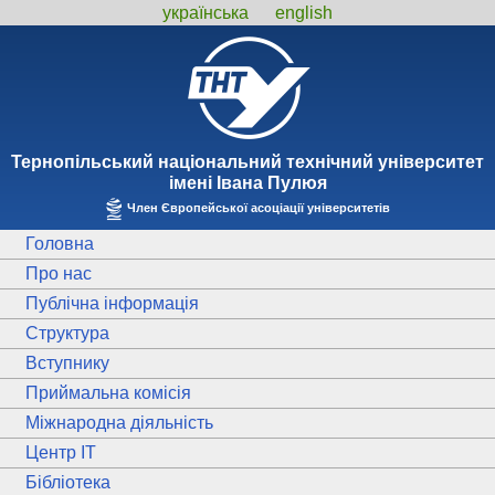
українська
english
Тернопiльський національний технiчний унiверситет
iменi Iвана Пулюя
Член Європейської асоціації університетів
Головна
Про нас
Публічна інформація
Структура
Вступнику
Приймальна комісія
Міжнародна діяльність
Центр ІТ
Бібліотека