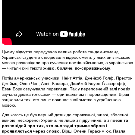
Цьому відчуттю передувала велика робота тандем-команд.
Українські студенти створювали відеосюжети, у яких англійською
мовою розповідали про сучасних поетів-військових, а українською
— читали їхні тексти
живо, боляче, по-справжньому
.
Потім американські учасники: Нейт Аттіа, Джейкоб Ролф, Престон
Джеймс, Овен Чен, Анвіт Каккера, Джейкоб Боуен-Ґлазерофф,
Еван Борк озвучували переклади. Так у переповненій залі поезія
звучала двома голосами — оригінальним і перекладеним. Вірші
зацікавили тих, хто лише починає знайомство з українською
мовою.
Для когось це був перший дотик до справжньої, живої, зболеної
війною, нескореної України, не лише з підручників, а з п
оезії та
розповідей про тих, хто сьогодні тримає зброю і
проявляється через слово
. Вірші Олени Герасим’юк, Павла