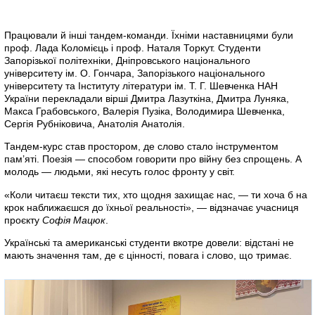
Працювали й інші тандем-команди. Їхніми наставницями були
проф. Лада Коломієць і проф. Наталя Торкут. Студенти
Запорізької політехніки, Дніпровського національного
університету ім. О. Гончара, Запорізького національного
університету та Інституту літератури ім. Т. Г. Шевченка НАН
України перекладали вірші Дмитра Лазуткіна, Дмитра Луняка,
Макса Грабовського, Валерія Пузіка, Володимира Шевченка,
Сергія Рубніковича, Анатолія Анатолія.
Тандем-курс став простором, де слово стало інструментом
пам’яті. Поезія — способом говорити про війну без спрощень. А
молодь — людьми, які несуть голос фронту у світ.
«Коли читаєш тексти тих, хто щодня захищає нас, — ти хоча б на
крок наближаєшся до їхньої реальності», — відзначає учасниця
проєкту
Софія Мацюк
.
Українські та американські студенти вкотре довели: відстані не
мають значення там, де є цінності, повага і слово, що тримає.