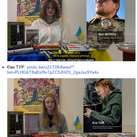
Єви ТУР:
youtu.be/u21T0KAwavI?
list=PLHGbT8aEsI9v7pZC5JHZ0_2gaJxx9Ya4x