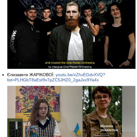
Єлизавети ЖАРІКОВОЇ:
youtu.be/xZhxEGdvXVQ?
list=PLHGbT8aEsI9v7pZC5JHZ0_2gaJxx9Ya4x