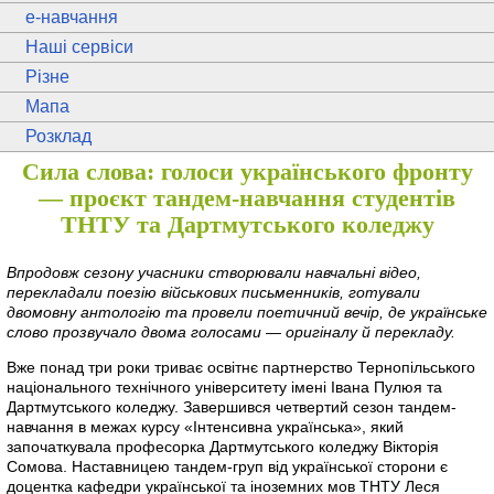
e
-навчання
Наші сервіси
Різне
Мапа
Розклад
Сила слова: голоси українського фронту
— проєкт тандем-навчання студентів
ТНТУ та Дартмутського коледжу
Впродовж сезону учасники створювали навчальні відео,
перекладали поезію військових письменників, готували
двомовну антологію та провели поетичний вечір, де українське
слово прозвучало двома голосами — оригіналу й перекладу.
Вже понад три роки триває освітнє партнерство Тернопільського
національного технічного університету імені Івана Пулюя та
Дартмутського коледжу. Завершився четвертий сезон тандем-
навчання в межах курсу «Інтенсивна українська», який
започаткувала професорка Дартмутського коледжу Вікторія
Сомова. Наставницею тандем-груп від української сторони є
доцентка кафедри української та іноземних мов ТНТУ Леся