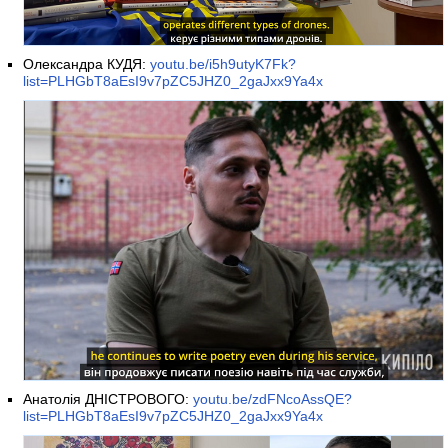
Олександра КУДЯ:
youtu.be/i5h9utyK7Fk?
list=PLHGbT8aEsI9v7pZC5JHZ0_2gaJxx9Ya4x
Анатолія ДНІСТРОВОГО:
youtu.be/zdFNcoAssQE?
list=PLHGbT8aEsI9v7pZC5JHZ0_2gaJxx9Ya4x