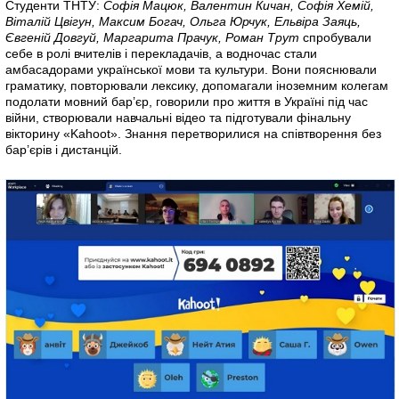
Студенти ТНТУ:
Софія Мацюк, Валентин Кичан, Софія Хемій,
Віталій Цвігун, Максим Богач, Ольга Юрчук, Ельвіра Заяць,
Євгеній Довгуй, Маргарита Прачук, Роман Трут
спробували
себе в ролі вчителів і перекладачів, а водночас стали
амбасадорами української мови та культури. Вони пояснювали
граматику, повторювали лексику, допомагали іноземним колегам
подолати мовний бар’єр, говорили про життя в Україні під час
війни, створювали навчальні відео та підготували фінальну
вікторину «Kahoot». Знання перетворилися на співтворення без
бар’єрів і дистанцій.