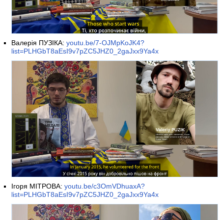
Валерія ПУЗІКА:
youtu.be/7-OJMpKoJK4?
list=PLHGbT8aEsI9v7pZC5JHZ0_2gaJxx9Ya4x
Ігоря МІТРОВА:
youtu.be/c3OmVDhuaxA?
list=PLHGbT8aEsI9v7pZC5JHZ0_2gaJxx9Ya4x