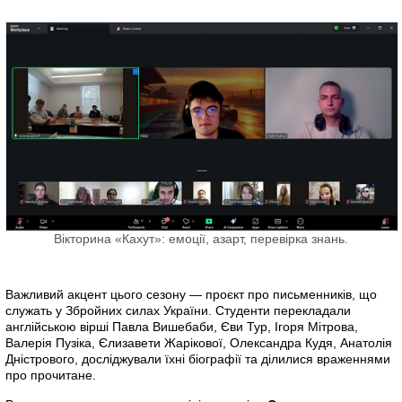
Вікторина «Кахут»: емоції, азарт, перевірка знань.
Важливий акцент цього сезону — проєкт про письменників, що
служать у Збройних силах України. Студенти перекладали
англійською вірші Павла Вишебаби, Єви Тур, Ігоря Мітрова,
Валерія Пузіка, Єлизавети Жарікової, Олександра Кудя, Анатолія
Дністрового, досліджували їхні біографії та ділилися враженнями
про прочитане.