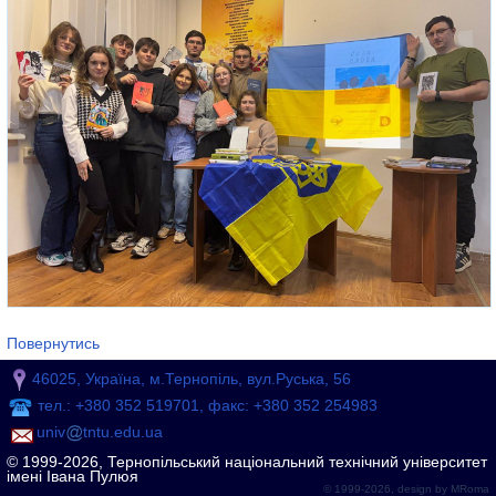
Повернутись
46025, Україна, м.Тернопіль, вул.Руська, 56
тел.: +380 352 519701, факс: +380 352 254983
univ
tntu.edu.ua
© 1999-2026, Тернопільський національний технічний університет
імені Івана Пулюя
© 1999-2026, design by
MRoma