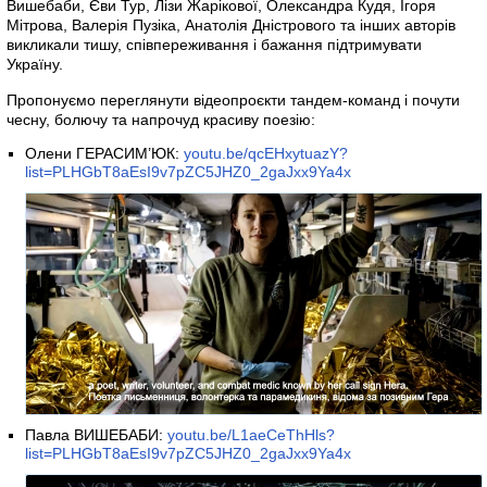
Вишебаби, Єви Тур, Лізи Жарікової, Олександра Кудя, Ігоря
Мітрова, Валерія Пузіка, Анатолія Дністрового та інших авторів
викликали тишу, співпереживання і бажання підтримувати
Україну.
Пропонуємо переглянути відеопроєкти тандем-команд і почути
чесну, болючу та напрочуд красиву поезію:
Олени ГЕРАСИМ’ЮК:
youtu.be/qcEHxytuazY?
list=PLHGbT8aEsI9v7pZC5JHZ0_2gaJxx9Ya4x
Павла ВИШЕБАБИ:
youtu.be/L1aeCeThHls?
list=PLHGbT8aEsI9v7pZC5JHZ0_2gaJxx9Ya4x