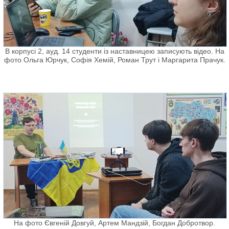
В корпусі 2, ауд. 14 студенти із наставницею записують відео. На
фото Ольга Юрчук, Софія Хемій, Роман Трут і Маргарита Прачук.
На фото Євгеній Довгуй, Артем Мандзій, Богдан Добротвор.