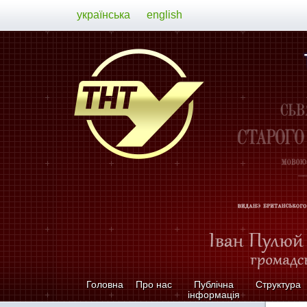
українська
english
Головна
Про нас
Публічна
Структура
інформація