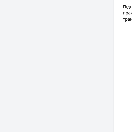
Під
пра
тра