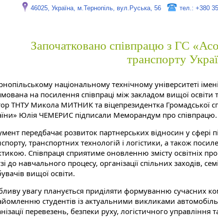
46025, Україна, м.Тернопіль, вул.Руська, 56
тел.: +380 3
Започатковано співпрацю з ГС «Асо
транспорту Укра
ернопільському національному технічному університеті імені
ямована на посилення співпраці між закладом вищої освіти т
тор ТНТУ Микола МИТНИК та віцепрезидентка Громадської сп
аїни» Юлія ЧЕМЕРИС підписали Меморандум про співпрацю.
умент передбачає розвиток партнерських відносин у сфері п
спорту, транспортних технологій і логістики, а також посил
ктикою. Співпраця сприятиме оновленню змісту освітніх про
зі до навчального процесу, організації спільних заходів, сем
увачів вищої освіти.
бливу увагу планується приділяти формуванню сучасних ком
айомленню студентів із актуальними викликами автомобіль
нізації перевезень, безпеки руху, логістичного управління т