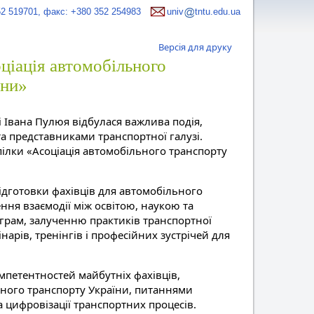
52 519701, факс: +380 352 254983
univ
tntu.edu.ua
Версія для друку
ціація автомобільного
їни»
 Івана Пулюя відбулася важлива подія,
а представниками транспортної галузі.
ілки «Асоціація автомобільного транспорту
ідготовки фахівців для автомобільного
ення взаємодії між освітою, наукою та
грам, залученню практиків транспортної
інарів, тренінгів і професійних зустрічей для
петентностей майбутніх фахівців,
ного транспорту України, питаннями
а цифровізації транспортних процесів.