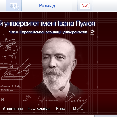
Розклад
e
Наші сервіси
Різне
Мапа
-навчання