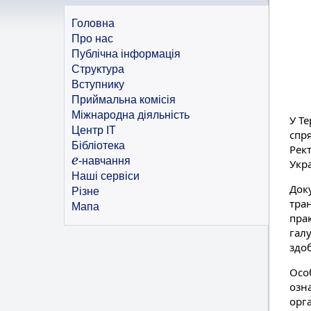
Головна
Про нас
Публічна інформація
Структура
Вступнику
Приймальна комісія
Міжнародна діяльність
У Т
Центр ІТ
спр
Бібліотека
Рек
e
-навчання
Укр
Наші сервіси
Док
Різне
тран
Мапа
пра
галу
здоб
Осо
озн
орга