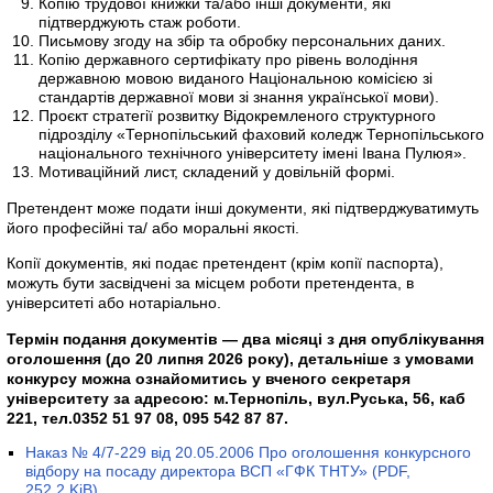
Копію трудової книжки та/або інші документи, які
підтверджують стаж роботи.
Письмову згоду на збір та обробку персональних даних.
Копію державного сертифікату про рівень володіння
державною мовою виданого Національною комісією зі
стандартів державної мови зі знання української мови).
Проєкт стратегії розвитку Відокремленого структурного
підрозділу «Тернопільський фаховий коледж Тернопільського
національного технічного університету імені Івана Пулюя».
Мотиваційний лист, складений у довільній формі.
Претендент може подати інші документи, які підтверджуватимуть
його професійні та/ або моральні якості.
Копії документів, які подає претендент (крім копії паспорта),
можуть бути засвідчені за місцем роботи претендента, в
університеті або нотаріально.
Термін подання документів — два місяці з дня опублікування
оголошення (до 20 липня 2026 року), детальніше з умовами
конкурсу можна ознайомитись у вченого секретаря
університету за адресою: м.Тернопіль, вул.Руська, 56, каб
221, тел.0352 51 97 08, 095 542 87 87.
Наказ № 4/7-229 від 20.05.2006 Про оголошення конкурсного
відбору на посаду директора ВСП «ГФК ТНТУ»
(PDF,
252.2 KiB)