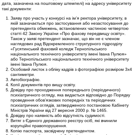
дата, зазначена на поштовому штемпелі) на адресу університету
такі документи:
Заяву про участь у конкурсі на ім’я ректора університету, в
якій зазначається про застосування або незастосування до
претендента обмежень, встановлених частиною четвертою
статті 42 Закону України «Про фахову передвищу освіту».
Також у заяві претендент зазначає, що він не є членом
наглядових рад Відокремленого структурного підрозділу
«Гусятинський фаховий коледж Тернопільського
національного технічного університету імені Івана Пулюя»
або Тернопільського національного технічного університету
імені Івана Пулюя.
Особовий листок з обліку кадрів з фотографією розміром 3х4
сантиметри.
Автобіографію.
Копії документів про вищу освіту.
Довідку про проходження попереднього (періодичного)
психіатричного огляду, яка видається відповідно до Порядку
проведення обов’язкових попередніх та періодичних
психіатричних оглядів, затвердженого постановою Кабінету
Міністрів України від 27 вересня 2000 р. № 1465.
Довідку про наявність або відсутність судимості.
Витяг з Єдиного державного реєстру осіб, які вчинили
корупційні правопорушення.
Копію паспорта, засвідчену претендентом.