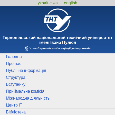
українська
english
Тернопiльський національний технiчний унiверситет
iменi Iвана Пулюя
Член Європейської асоціації університетів
Головна
Про нас
Публічна інформація
Структура
Вступнику
Приймальна комісія
Міжнародна діяльність
Центр ІТ
Бібліотека