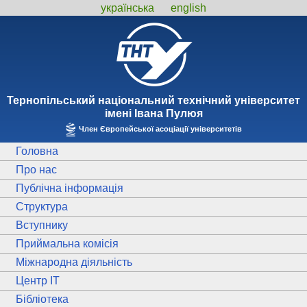
українська
english
Тернопiльський національний технiчний унiверситет
iменi Iвана Пулюя
Член Європейської асоціації університетів
Головна
Про нас
Публічна інформація
Структура
Вступнику
Приймальна комісія
Міжнародна діяльність
Центр ІТ
Бібліотека