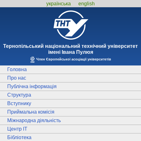
українська
english
Тернопiльський національний технiчний унiверситет
iменi Iвана Пулюя
Член Європейської асоціації університетів
Головна
Про нас
Публічна інформація
Структура
Вступнику
Приймальна комісія
Міжнародна діяльність
Центр ІТ
Бібліотека