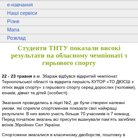
e
-навчання
Наші сервіси
Різне
Мапа
Розклад
Студенти ТНТУ показали високі
результати на обласному чемпіонаті з
гирьового спорту
22 - 23 травня
в м. Збараж відбувся відкритий чемпіонат
Тернопільської області та відкрита першість КУТОР «ТО ДЮСШ з
літніх видів спорту» з гирьового спорту серед дорослих (чоловіки),
юнаків, дівчат та дітей (особисті).
Змагання проводились в ліцеї №2, де були створені належні
умови, які сприяли спортсменам показати свої найкращі
результати. В них взяло участь більше 70 учасників із 7 команд.
Перед початком змагань всі присутні вшанували пам’ять загиблих
воїнів Збройних Сил України.
Спортсмени змагалися в класичному двоборстві, поштовху в