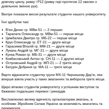
довгому циклу, ривку і Р12 (ривку гирі протягом 12 хвилин з
довільною зміною рук).
Вкотре показали високі результати студенти нашого університету.
Їхні здобутки такі:
В’юк Денис гр. МВм-51 — 2 перших
Тарапата Олександр гр. МВм-51 — перше місце
Цимбалюк Дмитро гр. МБ-22 — перше місце
Крук Олександр гр. ЕТ-21 — друге місце
Гарасимів Віталій гр. ММ-21 — друге місце
Лукань Андрій гр. МГ-21 — друге місце
Кунка Роман гр. МБ-31 — друге місце
Ковбасовський Антон гр. СН-11 — 2 других місця
Островський Андрій гр. МП-21 — 2 третіх місця
Батурін Добриня гр. МА-11 — третє місце
Варто відзначити студентку групи МХ-11 Чернишову Дар’ю, яка
вперше взяла участь у таких змаганнях та виборола третє місце.
Щиро вітаємо студентів університету з успішним виступом та
бажаємо подальших перемог і рекордів.
Висловлюємо велику вдячність організаторам змагань, а
особливо Збройним Силам України за можливість змагатись та
перемагати.