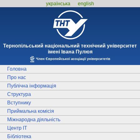
українська
english
Тернопiльський національний технiчний унiверситет
iменi Iвана Пулюя
Член Європейської асоціації університетів
Головна
Про нас
Публічна інформація
Структура
Вступнику
Приймальна комісія
Міжнародна діяльність
Центр ІТ
Бібліотека