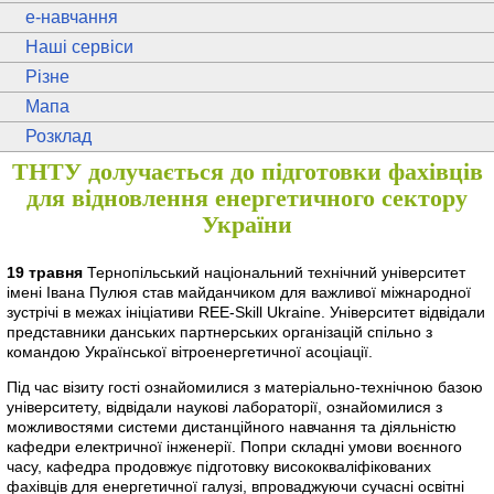
e
-навчання
Наші сервіси
Різне
Мапа
Розклад
ТНТУ долучається до підготовки фахівців
для відновлення енергетичного сектору
України
19 травня
Тернопільський національний технічний університет
імені Івана Пулюя став майданчиком для важливої міжнародної
зустрічі в межах ініціативи REE-Skill Ukraine. Університет відвідали
представники данських партнерських організацій спільно з
командою Української вітроенергетичної асоціації.
Під час візиту гості ознайомилися з матеріально-технічною базою
університету, відвідали наукові лабораторії, ознайомилися з
можливостями системи дистанційного навчання та діяльністю
кафедри електричної інженерії. Попри складні умови воєнного
часу, кафедра продовжує підготовку висококваліфікованих
фахівців для енергетичної галузі, впроваджуючи сучасні освітні