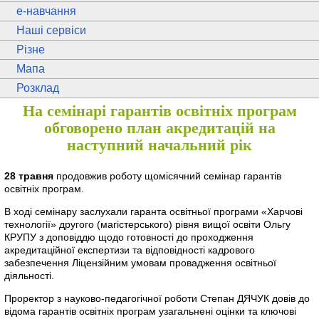
e
-навчання
Наші сервіси
Різне
Мапа
Розклад
На семінарі гарантів освітніх програм
обговорено план акредитацій на
наступний начальний рік
28 травня
продовжив роботу щомісячний семінар гарантів
освітніх програм.
В ході семінару заслухали гаранта освітньої програми «Харчові
технології» другого (магістерського) рівня вищої освіти Ольгу
КРУПУ з доповіддю щодо готовності до проходження
акредитаційної експертизи та відповідності кадрового
забезпечення Ліцензійним умовам провадження освітньої
діяльності.
Проректор з науково-педагогічної роботи Степан ДЯЧУК довів до
відома гарантів освітніх програм узагальнені оцінки та ключові