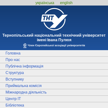
українська
english
Тернопiльський національний технiчний унiверситет
iменi Iвана Пулюя
Член Європейської асоціації університетів
Головна
Про нас
Публічна інформація
Структура
Вступнику
Приймальна комісія
Міжнародна діяльність
Центр ІТ
Бібліотека