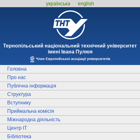
українська
english
Тернопiльський національний технiчний унiверситет
iменi Iвана Пулюя
Член Європейської асоціації університетів
Головна
Про нас
Публічна інформація
Структура
Вступнику
Приймальна комісія
Міжнародна діяльність
Центр ІТ
Бібліотека