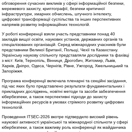
обговорення сучасних викликів у сфері інформаційної безпеки,
мережевого захисту, криптографії, безпеки критичної
інфраструктури, хмарних обчислень, штучного інтелекту,
цифрової трансформації суспільства та інших перспективних
напрямів розвитку інформаційних технологій.
У роботі конференції взяли участь представники понад 40
закладів вищої освіти, наукових установ, державних органів та
спеціалізованих організацій. Серед міжнародних учасників були
представники Великої Британії, Польщі, Чехії та Казахстану.
Українську наукову спільноту представляли дослідники та фахівці
з міст: Київ, Тернопіль, Вінниця, Дрогобич, Житомир, Львів,
Харків, Дніпро, Одеса, Чернігів, Рівне, Ужгород, Хмельницький та
Запоріжжя.
Програма конференції включала пленарні та секційні засідання,
під час яких було представлено результати фундаментальних і
прикладних досліджень, новітні методи та засоби забезпечення
кібербезпеки, а також перспективні підходи до захисту
інформаційних ресурсів в умовах стрімкого розвитку цифрових
технологій.
Проведення ITSEC-2026 вкотре підтвердило високий рівень
наукової активності української та міжнародної спільноти у сфері
кібербезпеки, а також важливу роль конференції як майданчика