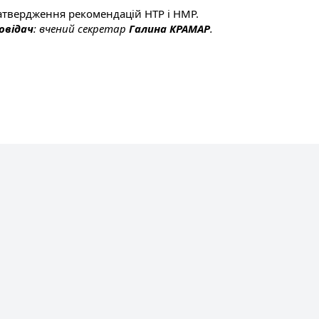
Затвердження рекомендацій НТР і НМР.
овідач
: вчений секретар
Галина КРАМАР
.
мені Івана Пулюя
бов'язкове,
 пошуковими системами.
озміщеної на сайті інформації не гарантується