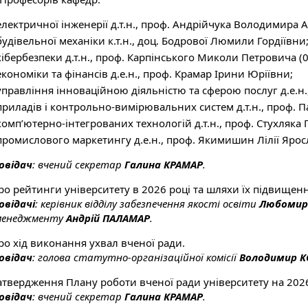
електричної інженерії д.т.н., проф. Андрійчука Володимира 
будівельної механіки к.т.н., доц. Бодрової Люмили Гордіївни
кібербезпеки д.т.н., проф. Карпінського Миколи Петровича (0,
економіки та фінансів д.е.н., проф. Крамар Ірини Юріївни;
управління інноваційною діяльністю та сферою послуг д.е.н.
приладів і контрольно-вимірювальних систем д.т.н., проф. 
комп’ютерно-інтегрованих технологій д.т.н., проф. Стухляка
промислового маркетингу д.е.н., проф. Якимишин Лілії Ярос
овідач
: вчений секретар
Галина КРАМАР
.
ро рейтинги університету в 2026 році та шляхи їх підвищенн
овідачі
: керівник відділу забезпечення якості освіти
Любомир
менеджменту
Андрій ПАЛАМАР
.
ро хід виконання ухвал вченої ради.
овідач
: голова статутно-організаційної комісії
Володимир 
Затвердження Плану роботи вченої ради університету на 202
овідач
: вчений секретар
Галина КРАМАР
.