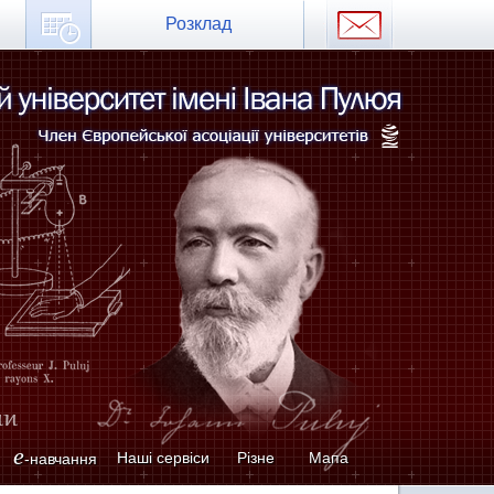
Розклад
e
Наші сервіси
Різне
Мапа
-навчання