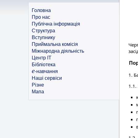
Головна
Про нас
Публічна інформація
Структура
Вступнику
Приймальна комісія
Чер
засі
Міжнародна діяльність
Центр ІТ
Пор
Бібліотека
e
-навчання
1. 
Наші сервіси
Різне
1.1.
Мапа
1.2.