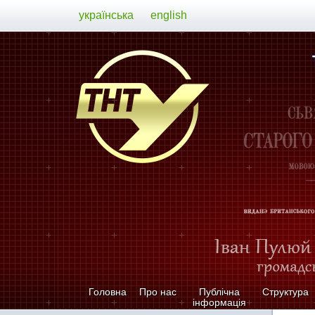
українська
english
Головна
Про нас
Публічна
Структура
інформація