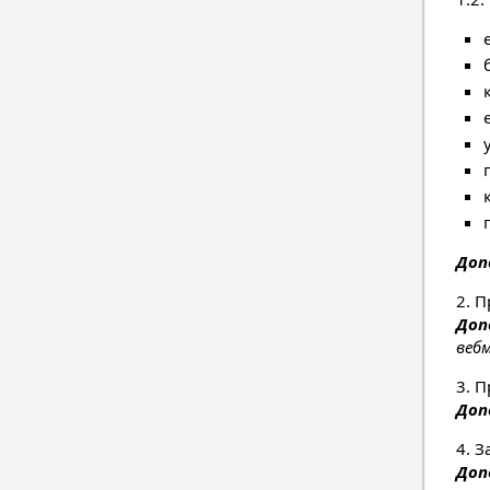
Доп
2. П
Доп
веб
3. П
Доп
4. 
Доп