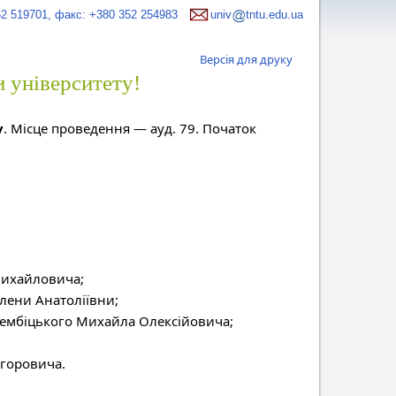
52 519701, факс: +380 352 254983
univ
tntu.edu.ua
Версія для друку
и університету!
у
. Місце проведення — ауд. 79. Початок
 Михайловича;
Олени Анатоліївни;
трембіцького Михайла Олексійовича;
игоровича.