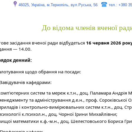
46025, Україна, м.Тернопіль, вул.Руська, 56
тел.: +380 3
До відома членів вченої рад
гове засідання вченої ради відбудеться
16 червня 2026 рок
дання — 14.00.
ядок денний:
Балотування щодо обрання на посади:
 Завідувачів кафедрами:
комп’ютерних систем та мереж к.т.н., доц. Паламара Андрія
менеджменту та адміністрування д.е.н., проф. Сороківської 
приладів і контрольно-вимірювальних систем к.т.н., доц. С
психології к.психол.н., доц. Чорної Ірини Михайлівни;
вищої математики к.ф.-м.н., доц. Шелестовського Бориса Гр
 Професорів кафедр: