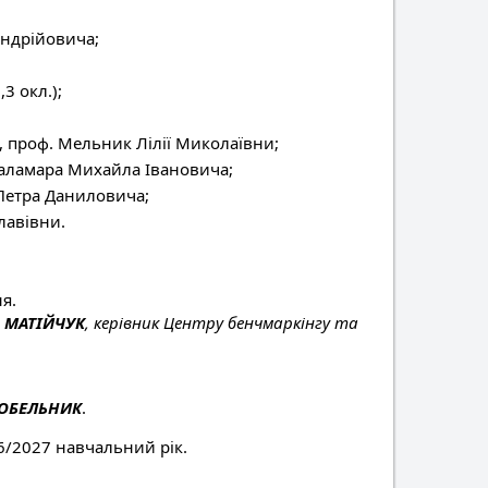
Андрійовича;
;
3 окл.);
, проф. Мельник Лілії Миколаївни;
Паламара Михайла Івановича;
 Петра Даниловича;
лавівни.
я.
 МАТІЙЧУК
, керівник Центру бенчмаркінгу та
КОБЕЛЬНИК
.
6/2027 навчальний рік.