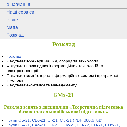
e
-навчання
Наші сервіси
Різне
Мапа
Розклад
Розклад
Розклад:
Факультет інженерії машин, споруд та технологій
Факультет прикладних інформаційних технологій та
електроінженерії
Факультет комп'ютерно-інформаційних систем і програмної
інженерії
Факультет економіки та менеджменту
БМз-21
Розклад занять з дисципліни «Теоретична підготовка
базової загальновійськової підготовки»
Групи СБ-21, СБс-21, СІ-21, СІс-21
(PDF, 380.6 KiB)
Групи СА-21, САс-21, СН-21, СНс-21, СН-22, СП-21, СПс-21,