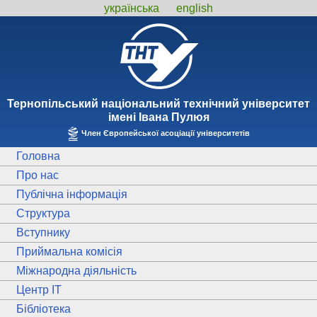
українська
english
Тернопiльський національний технiчний унiверситет
iменi Iвана Пулюя
Член Європейської асоціації університетів
Головна
Про нас
Публічна інформація
Структура
Вступнику
Приймальна комісія
Міжнародна діяльність
Центр ІТ
Бібліотека