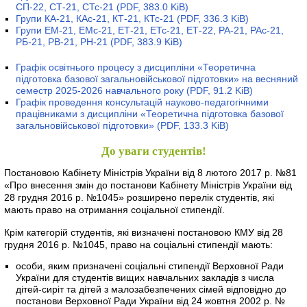
СП-22, СТ-21, СТс-21
(PDF, 383.0 KiB)
Групи КА-21, КАс-21, КТ-21, КТс-21
(PDF, 336.3 KiB)
Групи ЕМ-21, ЕМс-21, ЕТ-21, ЕТс-21, ЕТ-22, РА-21, РАс-21,
РБ-21, РВ-21, РН-21
(PDF, 383.9 KiB)
Графік освітнього процесу з дисципліни «Теоретична
підготовка базової загальновійськової підготовки» на весняний
семестр 2025-2026 навчального року
(PDF, 91.2 KiB)
Графік проведення консультацій науково-педагогічними
працівниками з дисципліни «Теоретична підготовка базової
загальновійськової підготовки»
(PDF, 133.3 KiB)
До уваги студентів!
Постановою Кабінету Міністрів України від 8 лютого 2017 р. №81
«Про внесення змін до постанови Кабінету Міністрів України від
28 грудня 2016 р. №1045» розширено перелік студентів, які
мають право на отримання соціальної стипендії.
Крім категорій студентів, які визначені постановою КМУ від 28
грудня 2016 р. №1045, право на соціальні стипендії мають:
особи, яким призначені соціальні стипендії Верховної Ради
України для студентів вищих навчальних закладів з числа
дітей-сиріт та дітей з малозабезпечених сімей відповідно до
постанови Верховної Ради України від 24 жовтня 2002 р. №