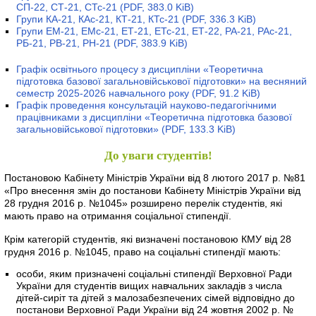
СП-22, СТ-21, СТс-21
(PDF, 383.0 KiB)
Групи КА-21, КАс-21, КТ-21, КТс-21
(PDF, 336.3 KiB)
Групи ЕМ-21, ЕМс-21, ЕТ-21, ЕТс-21, ЕТ-22, РА-21, РАс-21,
РБ-21, РВ-21, РН-21
(PDF, 383.9 KiB)
Графік освітнього процесу з дисципліни «Теоретична
підготовка базової загальновійськової підготовки» на весняний
семестр 2025-2026 навчального року
(PDF, 91.2 KiB)
Графік проведення консультацій науково-педагогічними
працівниками з дисципліни «Теоретична підготовка базової
загальновійськової підготовки»
(PDF, 133.3 KiB)
До уваги студентів!
Постановою Кабінету Міністрів України від 8 лютого 2017 р. №81
«Про внесення змін до постанови Кабінету Міністрів України від
28 грудня 2016 р. №1045» розширено перелік студентів, які
мають право на отримання соціальної стипендії.
Крім категорій студентів, які визначені постановою КМУ від 28
грудня 2016 р. №1045, право на соціальні стипендії мають:
особи, яким призначені соціальні стипендії Верховної Ради
України для студентів вищих навчальних закладів з числа
дітей-сиріт та дітей з малозабезпечених сімей відповідно до
постанови Верховної Ради України від 24 жовтня 2002 р. №