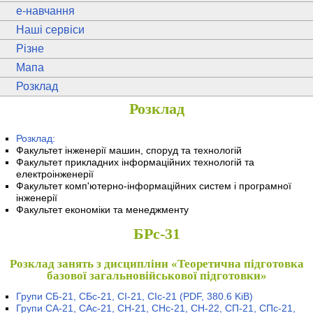
e
-навчання
Наші сервіси
Різне
Мапа
Розклад
Розклад
Розклад:
Факультет інженерії машин, споруд та технологій
Факультет прикладних інформаційних технологій та
електроінженерії
Факультет комп'ютерно-інформаційних систем і програмної
інженерії
Факультет економіки та менеджменту
БРс-31
Розклад занять з дисципліни «Теоретична підготовка
базової загальновійськової підготовки»
Групи СБ-21, СБс-21, СІ-21, СІс-21
(PDF, 380.6 KiB)
Групи СА-21, САс-21, СН-21, СНс-21, СН-22, СП-21, СПс-21,