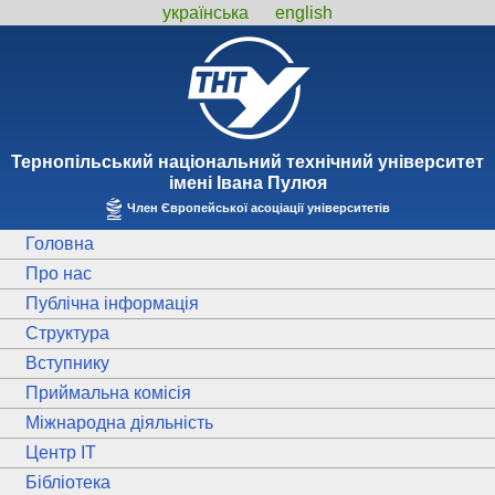
українська
english
Тернопiльський національний технiчний унiверситет
iменi Iвана Пулюя
Член Європейської асоціації університетів
Головна
Про нас
Публічна інформація
Структура
Вступнику
Приймальна комісія
Міжнародна діяльність
Центр ІТ
Бібліотека