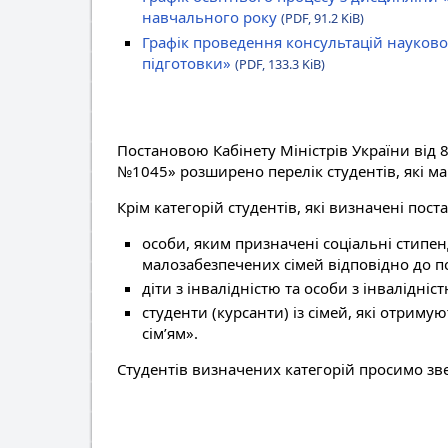
навчального року
(PDF, 91.2 KiB)
Графік проведення консультацій науково
підготовки»
(PDF, 133.3 KiB)
Постановою Кабінету Міністрів України від 8
№1045» розширено перелік студентів, які ма
Крім категорій студентів, які визначені пос
особи, яким призначені соціальні стипенд
малозабезпечених сімей відповідно до по
діти з інвалідністю та особи з інвалідніст
студенти (курсанти) із сімей, які отри
сім’ям».
Студентів визначених категорій просимо зв