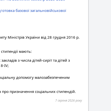
готовка базової загальновійськової
ту Міністрів України від 28 грудня 2016 р.
 стипендії мають:
акладів з числа дітей-сиріт та дітей з
8-IV;
 соціальну допомогу малозабезпеченим
в про призначення соціальних стипендій.
7 серпня 2026 року