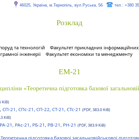
46025, Україна, м.Тернопіль, вул.Руська, 56
тел.: +380 3
Розклад
поруд та технологій
Факультет прикладних інформаційних 
грамної інженерії
Факультет економіки та менеджменту
ЕМ-21
сципліни «Теоретична підготовка базової загальнові
6 KiB)
, СП-21, СПс-21, СП-22, СТ-21, СТс-21
(PDF, 383.0 KiB)
.3 KiB)
 РА-21, РАс-21, РБ-21, РВ-21, РН-21
(PDF, 383.9 KiB)
«Теоретична підготовка базової загальновійськової підгото