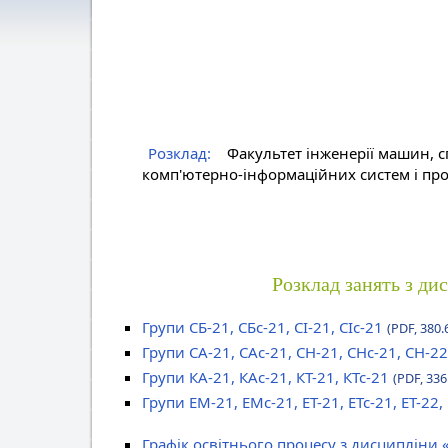
Розклад:
Факультет інженерії машин, с
комп'ютерно-інформаційних систем і про
Розклад занять з ди
Групи СБ-21, СБс-21, СІ-21, СІс-21
(PDF, 380.
Групи СА-21, САс-21, СН-21, СНс-21, СН-22
Групи КА-21, КАс-21, КТ-21, КТс-21
(PDF, 336
Групи ЕМ-21, ЕМс-21, ЕТ-21, ЕТс-21, ЕТ-22,
Графік освітнього процесу з дисципліни 