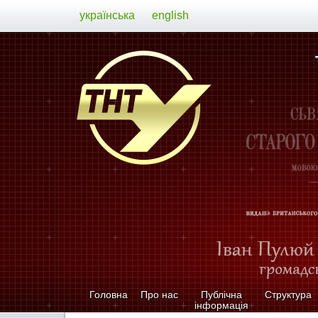
українська
english
Головна
Про нас
Публічна
Структура
інформація