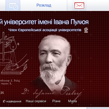
Розклад
e
Наші сервіси
Різне
Мапа
-навчання