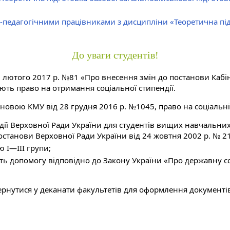
-педагогічними працівниками з дисципліни «Теоретична під
До уваги студентів!
 лютого 2017 р. №81 «Про внесення змін до постанови Кабіне
ють право на отримання соціальної стипендії.
тановою КМУ від 28 грудня 2016 р. №1045, право на соціальні
ії Верховної Ради України для студентів вищих навчальних з
станови Верховної Ради України від 24 жовтня 2002 р. № 21
ю I—III групи;
мують допомогу відповідно до Закону України «Про державну
ернутися у деканати факультетів для оформлення документі