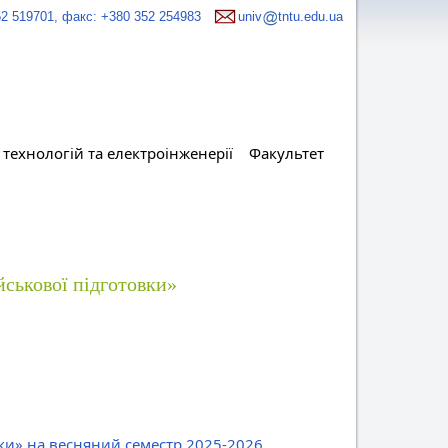
52 519701, факс: +380 352 254983
univ
tntu.edu.ua
технологій та електроінженерії
Факультет
йськової підготовки»
вки» на весняний семестр 2025-2026