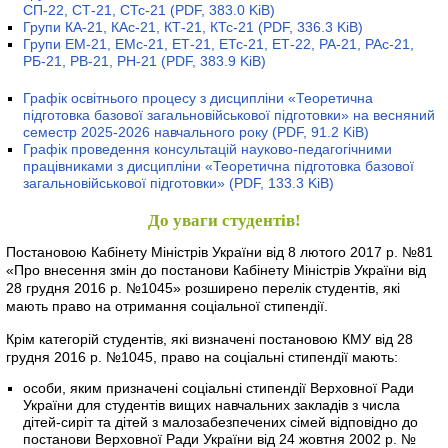
СП-22, СТ-21, СТс-21
(PDF, 383.0 KiB)
Групи КА-21, КАс-21, КТ-21, КТс-21
(PDF, 336.3 KiB)
Групи ЕМ-21, ЕМс-21, ЕТ-21, ЕТс-21, ЕТ-22, РА-21, РАс-21,
РБ-21, РВ-21, РН-21
(PDF, 383.9 KiB)
Графік освітнього процесу з дисципліни «Теоретична
підготовка базової загальновійськової підготовки» на весняний
семестр 2025-2026 навчального року
(PDF, 91.2 KiB)
Графік проведення консультацій науково-педагогічними
працівниками з дисципліни «Теоретична підготовка базової
загальновійськової підготовки»
(PDF, 133.3 KiB)
До уваги студентів!
Постановою Кабінету Міністрів України від 8 лютого 2017 р. №81
«Про внесення змін до постанови Кабінету Міністрів України від
28 грудня 2016 р. №1045» розширено перелік студентів, які
мають право на отримання соціальної стипендії.
Крім категорій студентів, які визначені постановою КМУ від 28
грудня 2016 р. №1045, право на соціальні стипендії мають:
особи, яким призначені соціальні стипендії Верховної Ради
України для студентів вищих навчальних закладів з числа
дітей-сиріт та дітей з малозабезпечених сімей відповідно до
постанови Верховної Ради України від 24 жовтня 2002 р. №