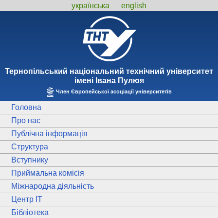
українська
english
Тернопiльський національний технiчний унiверситет
iменi Iвана Пулюя
Член Європейської асоціації університетів
Головна
Про нас
Публічна інформація
Структура
Вступнику
Приймальна комісія
Міжнародна діяльність
Центр ІТ
Бібліотека