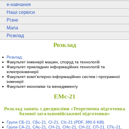
e
-навчання
Наші сервіси
Різне
Мапа
Розклад
Розклад
Розклад:
Факультет інженерії машин, споруд та технологій
Факультет прикладних інформаційних технологій та
електроінженерії
Факультет комп'ютерно-інформаційних систем і програмної
інженерії
Факультет економіки та менеджменту
ЕМс-21
Розклад занять з дисципліни «Теоретична підготовка
базової загальновійськової підготовки»
Групи СБ-21, СБс-21, СІ-21, СІс-21
(PDF, 380.6 KiB)
Групи СА-21, САс-21, СН-21, СНс-21, СН-22, СП-21, СПс-21,