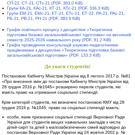
СП-22, СТ-21, СТс-21
(PDF, 383.0 KiB)
Групи КА-21, КАс-21, КТ-21, КТс-21
(PDF, 336.3 KiB)
Групи ЕМ-21, ЕМс-21, ЕТ-21, ЕТс-21, ЕТ-22, РА-21, РАс-21,
РБ-21, РВ-21, РН-21
(PDF, 383.9 KiB)
Графік освітнього процесу з дисципліни «Теоретична
підготовка базової загальновійськової підготовки» на весняний
семестр 2025-2026 навчального року
(PDF, 91.2 KiB)
Графік проведення консультацій науково-педагогічними
працівниками з дисципліни «Теоретична підготовка базової
загальновійськової підготовки»
(PDF, 133.3 KiB)
До уваги студентів!
Постановою Кабінету Міністрів України від 8 лютого 2017 р. №81
«Про внесення змін до постанови Кабінету Міністрів України від
28 грудня 2016 р. №1045» розширено перелік студентів, які
мають право на отримання соціальної стипендії.
Крім категорій студентів, які визначені постановою КМУ від 28
грудня 2016 р. №1045, право на соціальні стипендії мають:
особи, яким призначені соціальні стипендії Верховної Ради
України для студентів вищих навчальних закладів з числа
дітей-сиріт та дітей з малозабезпечених сімей відповідно до
постанови Верховної Ради України від 24 жовтня 2002 р. №