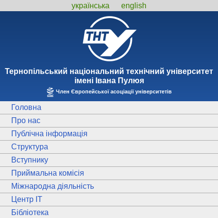
українська
english
Тернопiльський національний технiчний унiверситет
iменi Iвана Пулюя
Член Європейської асоціації університетів
Головна
Про нас
Публічна інформація
Структура
Вступнику
Приймальна комісія
Міжнародна діяльність
Центр ІТ
Бібліотека