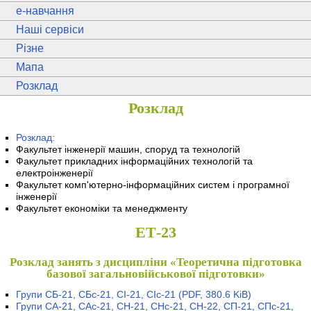
e
-навчання
Наші сервіси
Різне
Мапа
Розклад
Розклад
Розклад:
Факультет інженерії машин, споруд та технологій
Факультет прикладних інформаційних технологій та
електроінженерії
Факультет комп'ютерно-інформаційних систем і програмної
інженерії
Факультет економіки та менеджменту
ЕТ-23
Розклад занять з дисципліни «Теоретична підготовка
базової загальновійськової підготовки»
Групи СБ-21, СБс-21, СІ-21, СІс-21
(PDF, 380.6 KiB)
Групи СА-21, САс-21, СН-21, СНс-21, СН-22, СП-21, СПс-21,