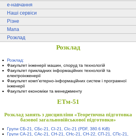
e
-навчання
Наші сервіси
Різне
Мапа
Розклад
Розклад
Розклад:
Факультет інженерії машин, споруд та технологій
Факультет прикладних інформаційних технологій та
електроінженерії
Факультет комп'ютерно-інформаційних систем і програмної
інженерії
Факультет економіки та менеджменту
ЕТм-51
Розклад занять з дисципліни «Теоретична підготовка
базової загальновійськової підготовки»
Групи СБ-21, СБс-21, СІ-21, СІс-21
(PDF, 380.6 KiB)
Групи СА-21, САс-21, СН-21, СНс-21, СН-22, СП-21, СПс-21,