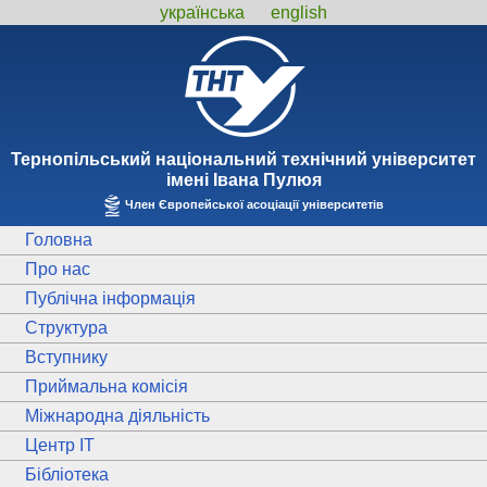
українська
english
Тернопiльський національний технiчний унiверситет
iменi Iвана Пулюя
Член Європейської асоціації університетів
Головна
Про нас
Публічна інформація
Структура
Вступнику
Приймальна комісія
Міжнародна діяльність
Центр ІТ
Бібліотека