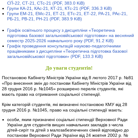
СП-22, СТ-21, СТс-21
(PDF, 383.0 KiB)
Групи КА-21, КАс-21, КТ-21, КТс-21
(PDF, 336.3 KiB)
Групи ЕМ-21, ЕМс-21, ЕТ-21, ЕТс-21, ЕТ-22, РА-21, РАс-21,
РБ-21, РВ-21, РН-21
(PDF, 383.9 KiB)
Графік освітнього процесу з дисципліни «Теоретична
підготовка базової загальновійськової підготовки» на весняний
семестр 2025-2026 навчального року
(PDF, 91.2 KiB)
Графік проведення консультацій науково-педагогічними
працівниками з дисципліни «Теоретична підготовка базової
загальновійськової підготовки»
(PDF, 133.3 KiB)
До уваги студентів!
Постановою Кабінету Міністрів України від 8 лютого 2017 р. №81
«Про внесення змін до постанови Кабінету Міністрів України від
28 грудня 2016 р. №1045» розширено перелік студентів, які
мають право на отримання соціальної стипендії.
Крім категорій студентів, які визначені постановою КМУ від 28
грудня 2016 р. №1045, право на соціальні стипендії мають:
особи, яким призначені соціальні стипендії Верховної Ради
України для студентів вищих навчальних закладів з числа
дітей-сиріт та дітей з малозабезпечених сімей відповідно до
постанови Верховної Ради України від 24 жовтня 2002 р. №