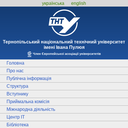
українська
english
Тернопiльський національний технiчний унiверситет
iменi Iвана Пулюя
Член Європейської асоціації університетів
Головна
Про нас
Публічна інформація
Структура
Вступнику
Приймальна комісія
Міжнародна діяльність
Центр ІТ
Бібліотека