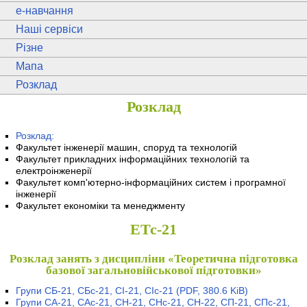
e
-навчання
Наші сервіси
Різне
Мапа
Розклад
Розклад
Розклад:
Факультет інженерії машин, споруд та технологій
Факультет прикладних інформаційних технологій та
електроінженерії
Факультет комп'ютерно-інформаційних систем і програмної
інженерії
Факультет економіки та менеджменту
ЕТс-21
Розклад занять з дисципліни «Теоретична підготовка
базової загальновійськової підготовки»
Групи СБ-21, СБс-21, СІ-21, СІс-21
(PDF, 380.6 KiB)
Групи СА-21, САс-21, СН-21, СНс-21, СН-22, СП-21, СПс-21,