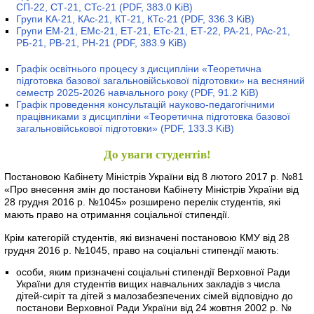
СП-22, СТ-21, СТс-21
(PDF, 383.0 KiB)
Групи КА-21, КАс-21, КТ-21, КТс-21
(PDF, 336.3 KiB)
Групи ЕМ-21, ЕМс-21, ЕТ-21, ЕТс-21, ЕТ-22, РА-21, РАс-21,
РБ-21, РВ-21, РН-21
(PDF, 383.9 KiB)
Графік освітнього процесу з дисципліни «Теоретична
підготовка базової загальновійськової підготовки» на весняний
семестр 2025-2026 навчального року
(PDF, 91.2 KiB)
Графік проведення консультацій науково-педагогічними
працівниками з дисципліни «Теоретична підготовка базової
загальновійськової підготовки»
(PDF, 133.3 KiB)
До уваги студентів!
Постановою Кабінету Міністрів України від 8 лютого 2017 р. №81
«Про внесення змін до постанови Кабінету Міністрів України від
28 грудня 2016 р. №1045» розширено перелік студентів, які
мають право на отримання соціальної стипендії.
Крім категорій студентів, які визначені постановою КМУ від 28
грудня 2016 р. №1045, право на соціальні стипендії мають:
особи, яким призначені соціальні стипендії Верховної Ради
України для студентів вищих навчальних закладів з числа
дітей-сиріт та дітей з малозабезпечених сімей відповідно до
постанови Верховної Ради України від 24 жовтня 2002 р. №