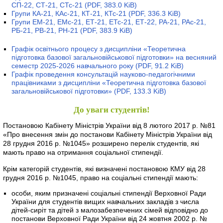
СП-22, СТ-21, СТс-21
(PDF, 383.0 KiB)
Групи КА-21, КАс-21, КТ-21, КТс-21
(PDF, 336.3 KiB)
Групи ЕМ-21, ЕМс-21, ЕТ-21, ЕТс-21, ЕТ-22, РА-21, РАс-21,
РБ-21, РВ-21, РН-21
(PDF, 383.9 KiB)
Графік освітнього процесу з дисципліни «Теоретична
підготовка базової загальновійськової підготовки» на весняний
семестр 2025-2026 навчального року
(PDF, 91.2 KiB)
Графік проведення консультацій науково-педагогічними
працівниками з дисципліни «Теоретична підготовка базової
загальновійськової підготовки»
(PDF, 133.3 KiB)
До уваги студентів!
Постановою Кабінету Міністрів України від 8 лютого 2017 р. №81
«Про внесення змін до постанови Кабінету Міністрів України від
28 грудня 2016 р. №1045» розширено перелік студентів, які
мають право на отримання соціальної стипендії.
Крім категорій студентів, які визначені постановою КМУ від 28
грудня 2016 р. №1045, право на соціальні стипендії мають:
особи, яким призначені соціальні стипендії Верховної Ради
України для студентів вищих навчальних закладів з числа
дітей-сиріт та дітей з малозабезпечених сімей відповідно до
постанови Верховної Ради України від 24 жовтня 2002 р. №