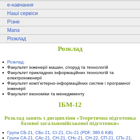
e
-навчання
Наші сервіси
Різне
Мапа
Розклад
Розклад
Розклад:
Факультет інженерії машин, споруд та технологій
Факультет прикладних інформаційних технологій та
електроінженерії
Факультет комп'ютерно-інформаційних систем і програмної
інженерії
Факультет економіки та менеджменту
ІБМ-12
Розклад занять з дисципліни «Теоретична підготовка
базової загальновійськової підготовки»
Групи СБ-21, СБс-21, СІ-21, СІс-21
(PDF, 380.6 KiB)
Групи СА-21, САс-21, СН-21, СНс-21, СН-22, СП-21, СПс-21,