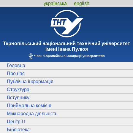
українська
english
Тернопiльський національний технiчний унiверситет
iменi Iвана Пулюя
Член Європейської асоціації університетів
Головна
Про нас
Публічна інформація
Структура
Вступнику
Приймальна комісія
Міжнародна діяльність
Центр ІТ
Бібліотека