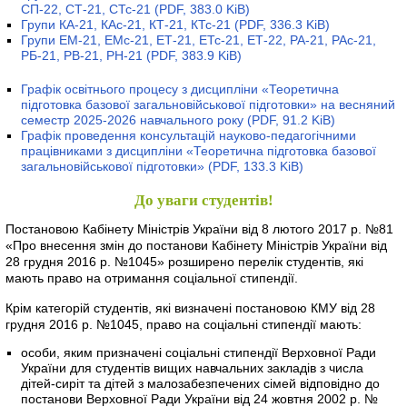
СП-22, СТ-21, СТс-21
(PDF, 383.0 KiB)
Групи КА-21, КАс-21, КТ-21, КТс-21
(PDF, 336.3 KiB)
Групи ЕМ-21, ЕМс-21, ЕТ-21, ЕТс-21, ЕТ-22, РА-21, РАс-21,
РБ-21, РВ-21, РН-21
(PDF, 383.9 KiB)
Графік освітнього процесу з дисципліни «Теоретична
підготовка базової загальновійськової підготовки» на весняний
семестр 2025-2026 навчального року
(PDF, 91.2 KiB)
Графік проведення консультацій науково-педагогічними
працівниками з дисципліни «Теоретична підготовка базової
загальновійськової підготовки»
(PDF, 133.3 KiB)
До уваги студентів!
Постановою Кабінету Міністрів України від 8 лютого 2017 р. №81
«Про внесення змін до постанови Кабінету Міністрів України від
28 грудня 2016 р. №1045» розширено перелік студентів, які
мають право на отримання соціальної стипендії.
Крім категорій студентів, які визначені постановою КМУ від 28
грудня 2016 р. №1045, право на соціальні стипендії мають:
особи, яким призначені соціальні стипендії Верховної Ради
України для студентів вищих навчальних закладів з числа
дітей-сиріт та дітей з малозабезпечених сімей відповідно до
постанови Верховної Ради України від 24 жовтня 2002 р. №