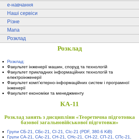
e
-навчання
Наші сервіси
Різне
Мапа
Розклад
Розклад
Розклад:
Факультет інженерії машин, споруд та технологій
Факультет прикладних інформаційних технологій та
електроінженерії
Факультет комп'ютерно-інформаційних систем і програмної
інженерії
Факультет економіки та менеджменту
КА-11
Розклад занять з дисципліни «Теоретична підготовка
базової загальновійськової підготовки»
Групи СБ-21, СБс-21, СІ-21, СІс-21
(PDF, 380.6 KiB)
Групи СА-21, САс-21, СН-21, СНс-21, СН-22, СП-21, СПс-21,