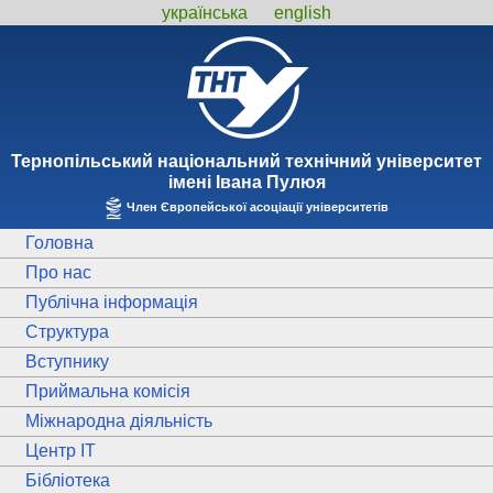
українська
english
Тернопiльський національний технiчний унiверситет
iменi Iвана Пулюя
Член Європейської асоціації університетів
Головна
Про нас
Публічна інформація
Структура
Вступнику
Приймальна комісія
Міжнародна діяльність
Центр ІТ
Бібліотека